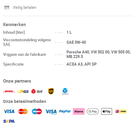
Veilig betalen
Kenmerken
Inhoud [liter]
----
1 L
Viscositeitsindeling volgens
----
SAE 0W-40
SAE
Porsche A40, VW 502 00, VW 505 00,
Vrijgave van de fabrikant
----
MB 229.5
Specificatie
----
ACEA A3, API SP
Onze partners
Onze betaalmethoden