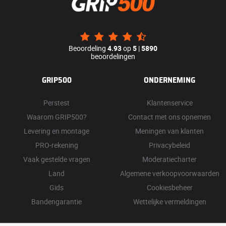
Beoordeling
4.93
op
5
|
5890
beoordelingen
GRIP500
ONDERNEMING
Perstest
Klantenservice
Waarom GRIP500?
Contact met ons opnemen
Levering en montage
Meningen van klanten
PRO-rekening
Privacybeleid
Vaak gestelde vragen
Moderatiecharter
Land
Algemene verkoopvoorwaarden
Gids
Cookiesbeheer
Bandengarantie
Wettelijke vermeldingen