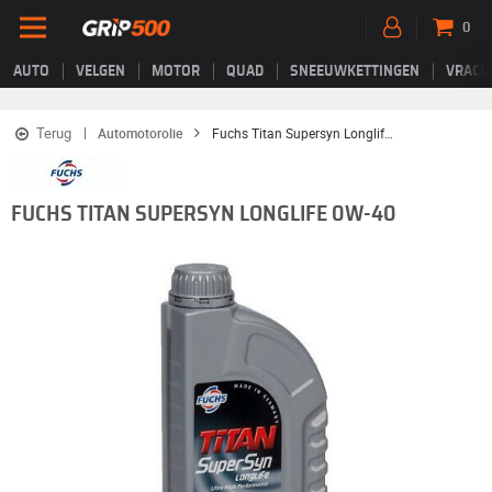
0
AUTO
VELGEN
MOTOR
QUAD
SNEEUWKETTINGEN
VRACH
Terug
Automotorolie
Fuchs Titan Supersyn Longlife 0W-40
FUCHS TITAN SUPERSYN LONGLIFE 0W-40