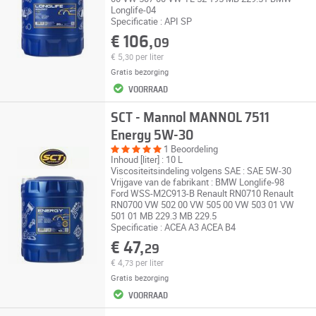
Longlife-04
Specificatie : API SP
€ 106,
09
€ 5,
per liter
30
Gratis bezorging
VOORRAAD
SCT - Mannol MANNOL 7511
Energy 5W-30
1 Beoordeling
Inhoud [liter] : 10 L
Viscositeitsindeling volgens SAE : SAE 5W-30
Vrijgave van de fabrikant : BMW Longlife-98
Ford WSS-M2C913-B Renault RN0710 Renault
RN0700 VW 502 00 VW 505 00 VW 503 01 VW
501 01 MB 229.3 MB 229.5
Specificatie : ACEA A3 ACEA B4
€ 47,
29
€ 4,
per liter
73
Gratis bezorging
VOORRAAD