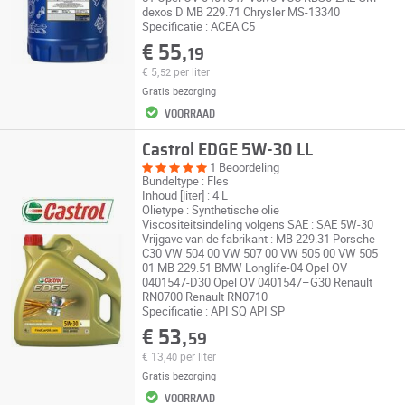
dexos D MB 229.71 Chrysler MS-13340
Specificatie : ACEA C5
€ 55,
19
€ 5,
per liter
52
Gratis bezorging
VOORRAAD
Castrol EDGE 5W-30 LL
1 Beoordeling
Bundeltype : Fles
Inhoud [liter] : 4 L
Olietype : Synthetische olie
Viscositeitsindeling volgens SAE : SAE 5W-30
Vrijgave van de fabrikant : MB 229.31 Porsche
C30 VW 504 00 VW 507 00 VW 505 00 VW 505
01 MB 229.51 BMW Longlife-04 Opel OV
0401547-D30 Opel OV 0401547–G30 Renault
RN0700 Renault RN0710
Specificatie : API SQ API SP
€ 53,
59
€ 13,
per liter
40
Gratis bezorging
VOORRAAD