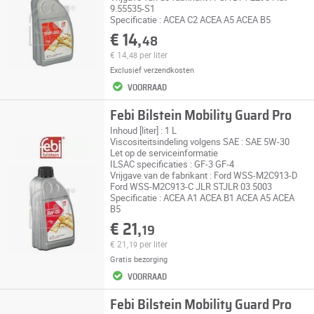
9.55535-S1
Specificatie : ACEA C2 ACEA A5 ACEA B5
€ 14,
48
€ 14,
per liter
48
Exclusief
verzendkosten
VOORRAAD
Febi Bilstein Mobility Guard Pro
Inhoud [liter] : 1 L
Viscositeitsindeling volgens SAE : SAE 5W-30
Let op de serviceinformatie
ILSAC specificaties : GF-3 GF-4
Vrijgave van de fabrikant : Ford WSS-M2C913-D
Ford WSS-M2C913-C JLR STJLR 03.5003
Specificatie : ACEA A1 ACEA B1 ACEA A5 ACEA
B5
€ 21,
19
€ 21,
per liter
19
Gratis bezorging
VOORRAAD
Febi Bilstein Mobility Guard Pro