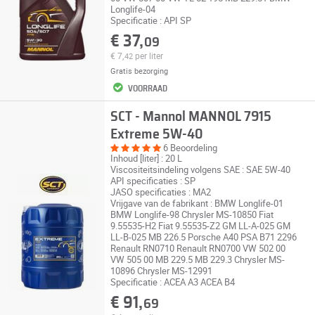
Longlife-04
Specificatie : API SP
€ 37,
09
€ 7,
per liter
42
Gratis bezorging
VOORRAAD
SCT - Mannol MANNOL 7915
Extreme 5W-40
6 Beoordeling
Inhoud [liter] : 20 L
Viscositeitsindeling volgens SAE : SAE 5W-40
API specificaties : SP
JASO specificaties : MA2
Vrijgave van de fabrikant : BMW Longlife-01
BMW Longlife-98 Chrysler MS-10850 Fiat
9.55535-H2 Fiat 9.55535-Z2 GM LL-A-025 GM
LL-B-025 MB 226.5 Porsche A40 PSA B71 2296
Renault RN0710 Renault RN0700 VW 502 00
VW 505 00 MB 229.5 MB 229.3 Chrysler MS-
10896 Chrysler MS-12991
Specificatie : ACEA A3 ACEA B4
€ 91,
69