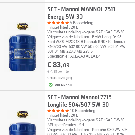
SCT - Mannol MANNOL 7511
Energy 5W-30
5 Beoordeling
Inhoud [liter] : 20 L
Viscositeitsindeling volgens SAE : SAE 5W-30
Vrijgave van de fabrikant : BMW Longlife-98
Ford WSS-M2C913-B Renault RN0710 Renault
RN0700 VW 502 00 VW 505 00 VW 503 01 VW
501 01 MB 229.3 MB 229.5
Specificatie : ACEA A3 ACEA B4
€ 83,
09
€ 4,
per liter
15
Gratis bezorging
VOORRAAD
SCT - Mannol Mannol 7715
Longlife 504/507 5W-30
10 Beoordeling
Inhoud [liter] : 20 L
Viscositeitsindeling volgens SAE : SAE 5W-30
API specificaties : SN
Vrijgave van de fabrikant : Porsche C30 VW 504
00 VW 507 00 VW TL 52 195 MB 229.51 BMW