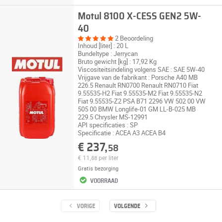
Motul 8100 X-CESS GEN2 5W-
40
2 Beoordeling
Inhoud [liter] : 20 L
Bundeltype : Jerrycan
Bruto gewicht [kg] : 17,92 Kg
Viscositeitsindeling volgens SAE : SAE 5W-40
Vrijgave van de fabrikant : Porsche A40 MB
226.5 Renault RN0700 Renault RN0710 Fiat
9.55535-H2 Fiat 9.55535-M2 Fiat 9.55535-N2
Fiat 9.55535-Z2 PSA B71 2296 VW 502 00 VW
505 00 BMW Longlife-01 GM LL-B-025 MB
229.5 Chrysler MS-12991
API specificaties : SP
Specificatie : ACEA A3 ACEA B4
€ 237,
58
€ 11,
per liter
88
Gratis bezorging
VOORRAAD
VORIGE
VOLGENDE