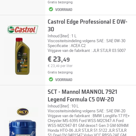
Gratis bezorging
VOORRAAD
Castrol Edge Professional E 0W-
30
Inhoud [liter] : 1 L
Viscositeitsindeling volgens SAE : SAE 0W-30
Specificatie : ACEA C2
Vrijgave van de fabrikant : JLR STJLR 03.5007
€ 23,
49
€ 23,
per liter
49
Gratis bezorging
VOORRAAD
SCT - Mannol MANNOL 7921
Legend Formula C5 0W-20
Inhoud [liter] : 10 L
Viscositeitsindeling volgens SAE : SAE 0W-20
Vrijgave van de fabrikant : BMW Longlife-17 FE+
Chrysler MS-6395 Ford WSS-M2C947-A Ford
WSS-M2C947-B1 GM dexos1 Gen 3 GM 6094M
Honda HTO-06 JLR STJLR 51.5122 JLR STJLR
51 Opel OV 0401547 Volvo VCC RBS0-2AE GM