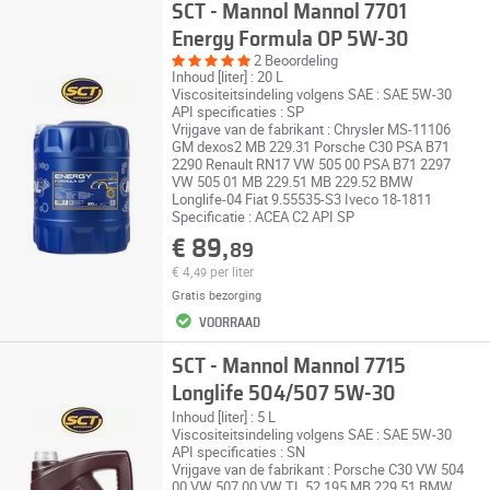
SCT - Mannol Mannol 7701
Energy Formula OP 5W-30
2 Beoordeling
Inhoud [liter] : 20 L
Viscositeitsindeling volgens SAE : SAE 5W-30
API specificaties : SP
Vrijgave van de fabrikant : Chrysler MS-11106
GM dexos2 MB 229.31 Porsche C30 PSA B71
2290 Renault RN17 VW 505 00 PSA B71 2297
VW 505 01 MB 229.51 MB 229.52 BMW
Longlife-04 Fiat 9.55535-S3 Iveco 18-1811
Specificatie : ACEA C2 API SP
€ 89,
89
€ 4,
per liter
49
Gratis bezorging
VOORRAAD
SCT - Mannol Mannol 7715
Longlife 504/507 5W-30
Inhoud [liter] : 5 L
Viscositeitsindeling volgens SAE : SAE 5W-30
API specificaties : SN
Vrijgave van de fabrikant : Porsche C30 VW 504
00 VW 507 00 VW TL 52 195 MB 229.51 BMW