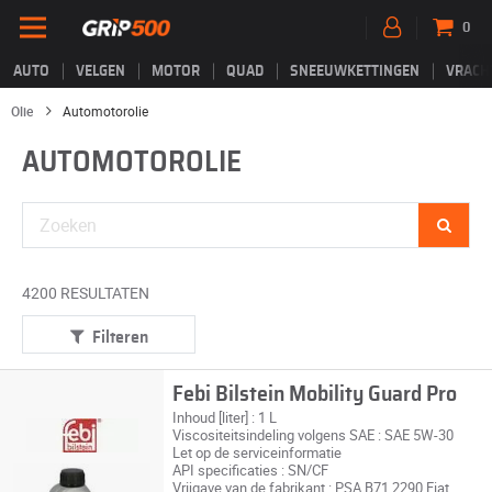
0
AUTO
VELGEN
MOTOR
QUAD
SNEEUWKETTINGEN
VRACH
Olie
Automotorolie
AUTOMOTOROLIE
4200 RESULTATEN
Filteren
Febi Bilstein Mobility Guard Pro
Inhoud [liter] : 1 L
Viscositeitsindeling volgens SAE : SAE 5W-30
Let op de serviceinformatie
API specificaties : SN/CF
Vrijgave van de fabrikant : PSA B71 2290 Fiat