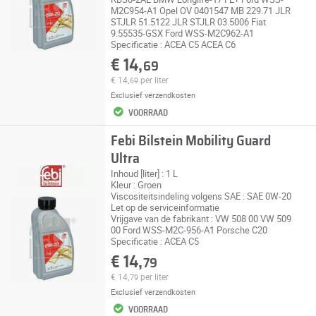
M2C954-A1 Opel OV 0401547 MB 229.71 JLR
STJLR 51.5122 JLR STJLR 03.5006 Fiat
9.55535-GSX Ford WSS-M2C962-A1
Specificatie : ACEA C5 ACEA C6
€ 14,
69
€ 14,
per liter
69
Exclusief
verzendkosten
VOORRAAD
Febi Bilstein Mobility Guard
Ultra
Inhoud [liter] : 1 L
Kleur : Groen
Viscositeitsindeling volgens SAE : SAE 0W-20
Let op de serviceinformatie
Vrijgave van de fabrikant : VW 508 00 VW 509
00 Ford WSS-M2C-956-A1 Porsche C20
Specificatie : ACEA C5
€ 14,
79
€ 14,
per liter
79
Exclusief
verzendkosten
VOORRAAD