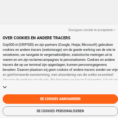
Doorgaan zonder te accepteren >
OVER COOKIES EN ANDERE TRACERS
Grip500.nl (GRIP500) en zijn partners (Google, Hotjar, Microsoft) gebruiken
cookies en andere tracers (webstorage) om de goede werking van de site te
verzekeren, uw navigatie te vergemakkelijken, statistische metingen uit te
voeren en om zijn reclamecampagnes te personaliseren. Cookies en andere
tracers die op uw terminal zijn opgeslagen, kunnen persoonsgegevens
bevatten. Daarom plaatsen wij geen cookies of andere tracers zonder uw vrije
en geïnformeerde toestemming, met uitzondering van die welke essentieel
zijn voor de werking van de site. We bewaren uw keuze 6 maanden. U kunt uw
toestemming op elk moment intrekken door naar de pagina over
cookies en
andere tracers
te gaan. U kunt ervoor kiezen om verder te surfen zonder het
deponeren van cookies of andere tracers te aanvaarden. Weigering verhindert
de toegang tot diensten niet GRIP500. Voor meer informatie,
DE COOKIES AANVAARDEN
bezoek de
cookies en andere tracers
pagina.
DE COOKIES PERSONALISEREN