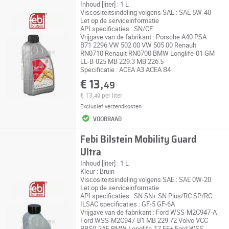
Inhoud [liter] : 1 L
Viscositeitsindeling volgens SAE : SAE 5W-40
Let op de serviceinformatie
API specificaties : SN/CF
Vrijgave van de fabrikant : Porsche A40 PSA
B71 2296 VW 502 00 VW 505 00 Renault
RN0710 Renault RN0700 BMW Longlife-01 GM
LL-B-025 MB 229.3 MB 226.5
Specificatie : ACEA A3 ACEA B4
€ 13,
49
€ 13,
per liter
49
Exclusief
verzendkosten
VOORRAAD
Febi Bilstein Mobility Guard
Ultra
Inhoud [liter] : 1 L
Kleur : Bruin
Viscositeitsindeling volgens SAE : SAE 0W-20
Let op de serviceinformatie
API specificaties : SN SN+ SN Plus/RC SP/RC
ILSAC specificaties : GF-5 GF-6A
Vrijgave van de fabrikant : Ford WSS-M2C947-A
Ford WSS-M2C947-B1 MB 229.72 Volvo VCC
RBS0-2AE BMW Longlife-17 FE+ Ford WSS-