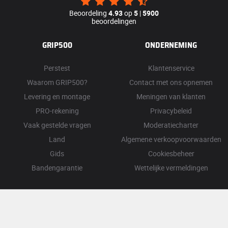
Beoordeling
4.93
op
5
|
5900
beoordelingen
GRIP500
ONDERNEMING
Perstest
Klantenservice
Waarom GRIP500?
Contact met ons opnemen
Levering en montage
Meningen van klanten
PRO-rekening
Privacybeleid
Vaak gestelde vragen
Moderatiecharter
Land
Algemene verkoopvoorwaarden
Gids
Cookiesbeheer
Bandengarantie
Wettelijke vermeldingen