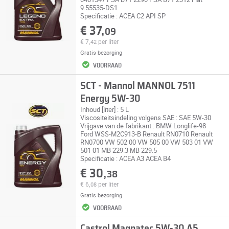
9.55535-DS1
Specificatie : ACEA C2 API SP
€ 37,
09
€ 7,
per liter
42
Gratis bezorging
VOORRAAD
SCT - Mannol MANNOL 7511
Energy 5W-30
Inhoud [liter] : 5 L
Viscositeitsindeling volgens SAE : SAE 5W-30
Vrijgave van de fabrikant : BMW Longlife-98
Ford WSS-M2C913-B Renault RN0710 Renault
RN0700 VW 502 00 VW 505 00 VW 503 01 VW
501 01 MB 229.3 MB 229.5
Specificatie : ACEA A3 ACEA B4
€ 30,
38
€ 6,
per liter
08
Gratis bezorging
VOORRAAD
Castrol Magnatec 5W-30 A5