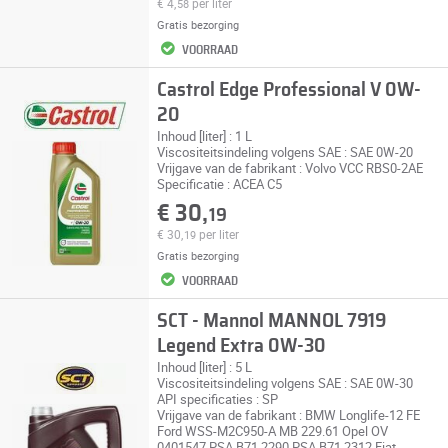
€ 4,
per liter
58
Gratis bezorging
VOORRAAD
Castrol Edge Professional V 0W-
20
Inhoud [liter] : 1 L
Viscositeitsindeling volgens SAE : SAE 0W-20
Vrijgave van de fabrikant : Volvo VCC RBS0-2AE
Specificatie : ACEA C5
€ 30,
19
€ 30,
per liter
19
Gratis bezorging
VOORRAAD
SCT - Mannol MANNOL 7919
Legend Extra 0W-30
Inhoud [liter] : 5 L
Viscositeitsindeling volgens SAE : SAE 0W-30
API specificaties : SP
Vrijgave van de fabrikant : BMW Longlife-12 FE
Ford WSS-M2C950-A MB 229.61 Opel OV
0401547 PSA B71 2290 PSA B71 2312 Fiat