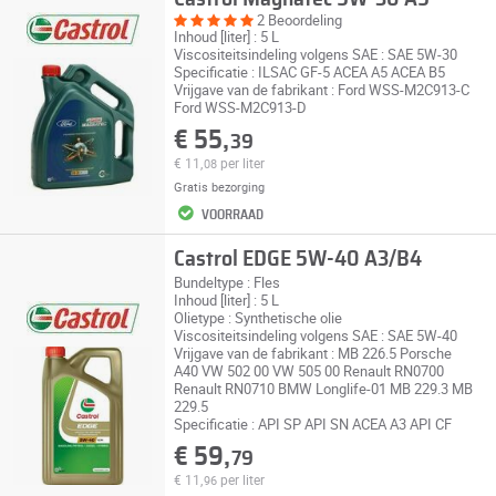
2 Beoordeling
Inhoud [liter] : 5 L
Viscositeitsindeling volgens SAE : SAE 5W-30
Specificatie : ILSAC GF-5 ACEA A5 ACEA B5
Vrijgave van de fabrikant : Ford WSS-M2C913-C
Ford WSS-M2C913-D
€ 55,
39
€ 11,
per liter
08
Gratis bezorging
VOORRAAD
Castrol EDGE 5W-40 A3/B4
Bundeltype : Fles
Inhoud [liter] : 5 L
Olietype : Synthetische olie
Viscositeitsindeling volgens SAE : SAE 5W-40
Vrijgave van de fabrikant : MB 226.5 Porsche
A40 VW 502 00 VW 505 00 Renault RN0700
Renault RN0710 BMW Longlife-01 MB 229.3 MB
229.5
Specificatie : API SP API SN ACEA A3 API CF
€ 59,
79
€ 11,
per liter
96