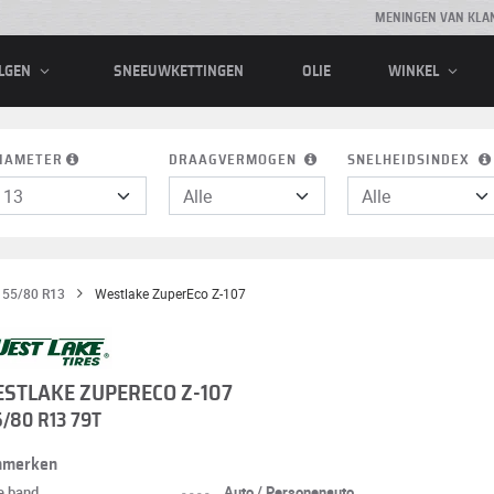
MENINGEN VAN KLA
SNEEUWKETTINGEN
OLIE
LGEN
WINKEL
IAMETER
DRAAGVERMOGEN
SNELHEIDSINDEX
155/80 R13
Westlake ZuperEco Z-107
STLAKE ZUPERECO Z-107
5/80 R13 79T
nmerken
e band
----
Auto / Personenauto