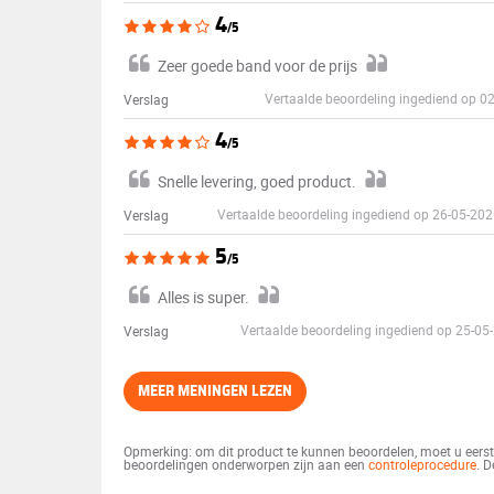
4
/5
Zeer goede band voor de prijs
Vertaalde beoordeling ingediend op 
Verslag
4
/5
Snelle levering, goed product.
Vertaalde beoordeling ingediend op 26-05-20
Verslag
5
/5
Alles is super.
Vertaalde beoordeling ingediend op 25-0
Verslag
MEER MENINGEN LEZEN
Opmerking: om dit product te kunnen beoordelen, moet u eerst 
beoordelingen onderworpen zijn aan een
controleprocedure
. 