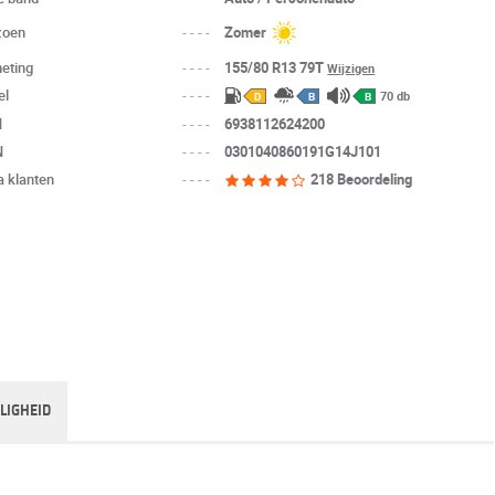
zoen
----
Zomer
eting
----
155/80 R13 79T
Wijzigen
el
----
70 db
D
B
B
N
----
6938112624200
N
----
0301040860191G14J101
a klanten
----
218 Beoordeling
ILIGHEID