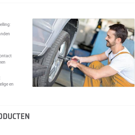
lling:
anden
contact
een
t
elige en
RODUCTEN