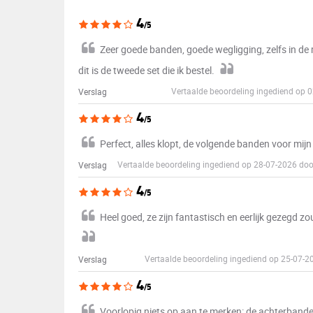
4
/5
Zeer goede banden, goede wegligging, zelfs in de r
dit is de tweede set die ik bestel.
Vertaalde beoordeling ingediend op 
Verslag
4
/5
Perfect, alles klopt, de volgende banden voor mijn 3
Vertaalde beoordeling ingediend op 28-07-2026 do
Verslag
4
/5
Heel goed, ze zijn fantastisch en eerlijk gezegd zo
Vertaalde beoordeling ingediend op 25-07-
Verslag
4
/5
Voorlopig niets op aan te merken: de achterbande