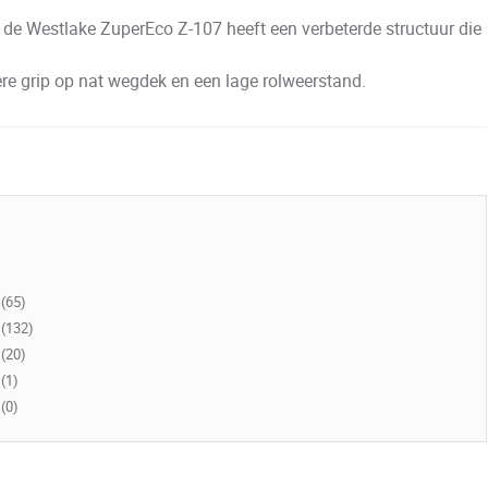
e Westlake ZuperEco Z-107 heeft een verbeterde structuur die
e grip op nat wegdek en een lage rolweerstand.
(65)
(132)
(20)
(1)
(0)