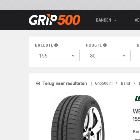
BANDEN
VE
BREEDTE
HOOGTE
D
Terug naar resultaten
Grip500.nl
Band
WE
15
Ke
Typ