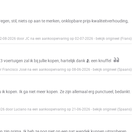
egen, stil, niets op aan te merken, onklopbare prijs-kwaliteitverhouding,
02-08-2026 door JC na een aankoopervaring op 02-07-2026
-
bekijk origineel (Frans)
 voertuigen zal ik bij jullie kopen, hartelijk dank 🫂 een knuffel
or Francisco José na een aankoopervaring op 08-06-2026
-
bekijk origineel (Spaans)
u ik kopen. Ik ga niet meer kopen. Ze zijn allemaal erg punctueel, bedankt.
2026 door Luciano na een aankoopervaring op 21-06-2026
-
bekijk origineel (Spaans)
n zijn prima. Ik heb ze nog niet op een nat wegdek kunnen uitproberen,