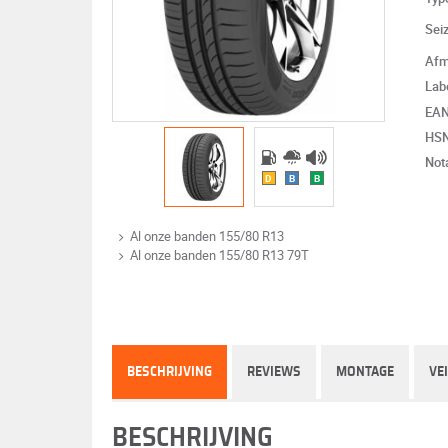
Sei
Afm
Lab
EA
HS
Not
D
B
B
Al onze banden 155/80 R13
Al onze banden 155/80 R13 79T
BESCHRIJVING
REVIEWS
MONTAGE
VE
BESCHRIJVING