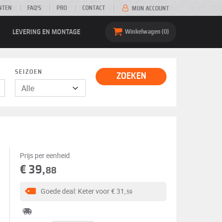
NTEN
FAQ’S
PRO
CONTACT
MIJN ACCOUNT
LEVERING EN MONTAGE
Winkelwagen
0
SEIZOEN
ZOEKEN
Prijs per eenheid
€ 39,
88
Goede deal: Keter voor
€ 31,
59