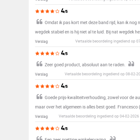
4
/5
Omdat ik pas kort met deze band rijd, kan ik nog n
wegdek stabiel en is hij niet al te luid. Bij nat wegdek
Vertaalde beoordeling ingediend op 0
Verslag
4
/5
Zeer goed product, absoluut aan te raden.
Vertaalde beoordeling ingediend op 08-02-
Verslag
4
/5
Goede prijs-kwaliteitverhouding, zowel voor de auto 
maar over het algemeen is alles best goed. Francesco
Vertaalde beoordeling ingediend op 04-02-202
Verslag
4
/5
Een zeer prettige winkelervaring.