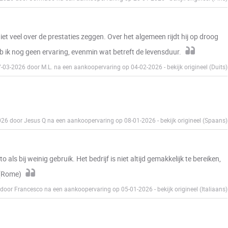
iet veel over de prestaties zeggen. Over het algemeen rijdt hij op droog
 heb ik nog geen ervaring, evenmin wat betreft de levensduur.
7-03-2026 door M.L. na een aankoopervaring op 04-02-2026
-
bekijk origineel (Duits)
2026 door Jesus Q na een aankoopervaring op 08-01-2026
-
bekijk origineel (Spaans)
als bij weinig gebruik. Het bedrijf is niet altijd gemakkelijk te bereiken,
 (Rome)
6 door Francesco na een aankoopervaring op 05-01-2026
-
bekijk origineel (Italiaans)