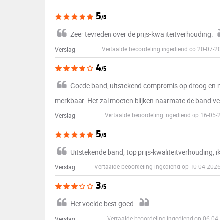
5
/5
Zeer tevreden over de prijs-kwaliteitverhouding.
Vertaalde beoordeling ingediend op 20-07
Verslag
4
/5
Goede band, uitstekend compromis op droog en na
merkbaar. Het zal moeten blijken naarmate de band ver
Vertaalde beoordeling ingediend op 16-05
Verslag
5
/5
Uitstekende band, top prijs-kwaliteitverhouding, 
Vertaalde beoordeling ingediend op 10-04-202
Verslag
3
/5
Het voelde best goed.
Vertaalde beoordeling ingediend op 06-0
Verslag