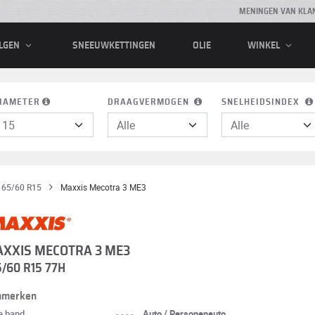
MENINGEN VAN KLA
SNEEUWKETTINGEN
OLIE
LGEN
WINKEL
IAMETER
DRAAGVERMOGEN
SNELHEIDSINDEX
165/60 R15
Maxxis Mecotra 3 ME3
XXIS MECOTRA 3 ME3
5/60 R15 77H
nmerken
e band
----
Auto / Personenauto