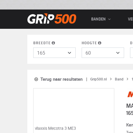
BANDEN
VE
BREEDTE
HOOGTE
D
Terug naar resultaten
Grip500.nl
Band
MA
16
Ke
Typ