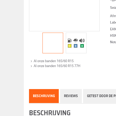
Sei
Afm
Lab
EA
HS
Not
C
B
B
Al onze banden 165/60 R15
Al onze banden 165/60 R15 77H
BESCHRIJVING
REVIEWS
GETEST DOOR DE P
BESCHRIJVING