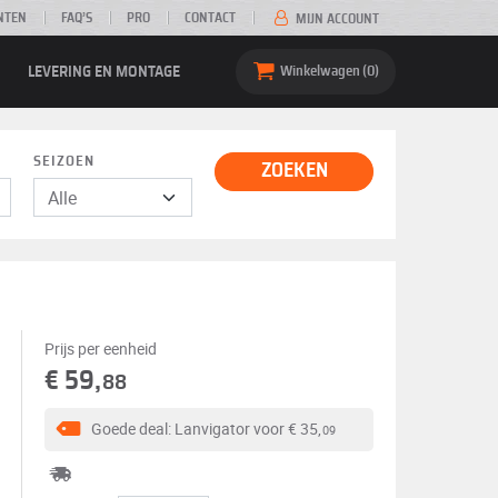
NTEN
FAQ’S
PRO
CONTACT
MIJN ACCOUNT
LEVERING EN MONTAGE
Winkelwagen
0
SEIZOEN
ZOEKEN
Prijs per eenheid
€ 59,
88
Goede deal: Lanvigator voor
€ 35,
09