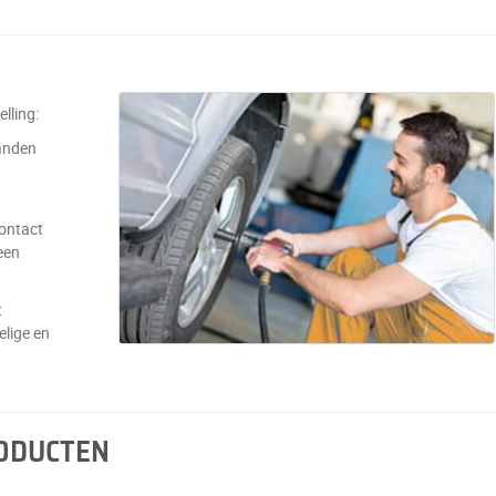
lling:
anden
contact
een
t
elige en
RODUCTEN