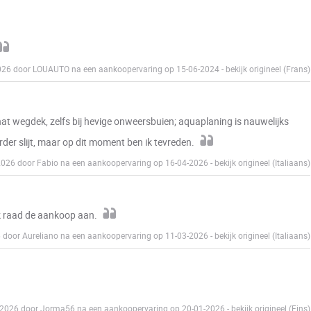
-2026 door LOUAUTO na een aankoopervaring op 15-06-2024
-
bekijk origineel (Frans)
t wegdek, zelfs bij hevige onweersbuien; aquaplaning is nauwelijks
der slijt, maar op dit moment ben ik tevreden.
-2026 door Fabio na een aankoopervaring op 16-04-2026
-
bekijk origineel (Italiaans)
ik raad de aankoop aan.
6 door Aureliano na een aankoopervaring op 11-03-2026
-
bekijk origineel (Italiaans)
4-2026 door Jorma56 na een aankoopervaring op 20-01-2026
-
bekijk origineel (Fins)