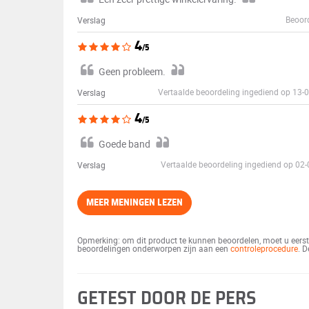
Beoord
Verslag
4
/5
Geen probleem.
Vertaalde beoordeling ingediend op 13
Verslag
4
/5
Goede band
Vertaalde beoordeling ingediend op 02
Verslag
MEER MENINGEN LEZEN
Opmerking: om dit product te kunnen beoordelen, moet u eerst 
beoordelingen onderworpen zijn aan een
controleprocedure
. 
GETEST DOOR DE PERS