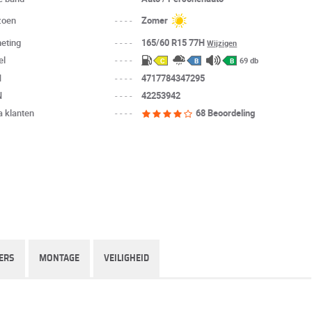
zoen
----
Zomer
eting
----
165/60 R15 77H
Wijzigen
el
----
69 db
C
B
B
N
----
4717784347295
N
----
42253942
a klanten
----
68 Beoordeling
ERS
MONTAGE
VEILIGHEID