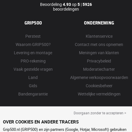
Beoordeling
4.93
op
5
|
5926
beoordelingen
GRIP500
ONDERNEMING
Perstest
Klantenservice
Waarom GRIP500?
Contact met ons opnemen
Levering en montage
Meningen van klanten
PRO-rekening
Privacybeleid
Vaak gestelde vragen
Moderatiecharter
Land
Algemene verkoopvoorwaarden
Gids
Cookiesbeheer
Bandengarantie
Wettelijke vermeldingen
Doorgaan zonder te accepteren >
OVER COOKIES EN ANDERE TRACERS
Grip500.nl (GRIP500) en zijn partners (Google, Hotjar, Microsoft) gebruiken