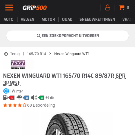
0
AUTO
VELGEN
MOTOR
QUAD
SNEEUWKETTINGEN
VRACH
EEN ZOEKOPDRACHT UITVOEREN
Terug
165/70 R14
Nexen Winguard WT1
NEXEN WINGUARD WT1 165/70 R14C 89/87R
6PR
3PMSF
Winter
69 db
E
B
A
68 Beoordeling