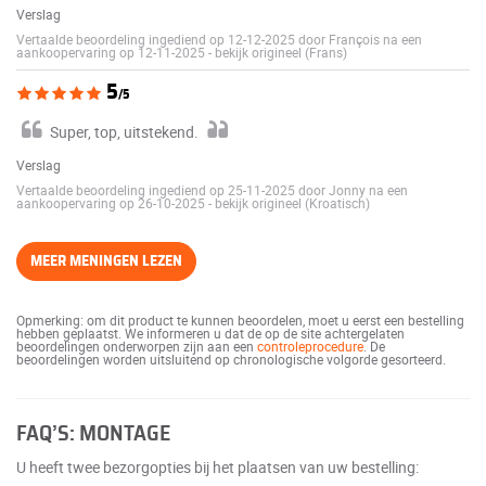
Verslag
Vertaalde beoordeling ingediend op 12-12-2025 door François na een
aankoopervaring op 12-11-2025
-
bekijk origineel (Frans)
5
/5
Super, top, uitstekend.
Verslag
Vertaalde beoordeling ingediend op 25-11-2025 door Jonny na een
aankoopervaring op 26-10-2025
-
bekijk origineel (Kroatisch)
MEER MENINGEN LEZEN
Opmerking: om dit product te kunnen beoordelen, moet u eerst een bestelling
hebben geplaatst. We informeren u dat de op de site achtergelaten
beoordelingen onderworpen zijn aan een
controleprocedure
. De
beoordelingen worden uitsluitend op chronologische volgorde gesorteerd.
FAQ’S: MONTAGE
U heeft twee bezorgopties bij het plaatsen van uw bestelling: