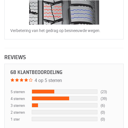
Verbetering van het gedrag op besneeuwde wegen.
REVIEWS
68 KLANTBEOORDELING
4 op 5 sterren
5 sterren
(23)
4 sterren
(39)
3 sterren
(6)
2 sterren
(0)
1 ster
(0)