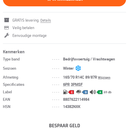
GRATIS levering.
Details
Veilig betalen
Eenvoudige montage
Kenmerken
Type band
----
Bedrijfsvoertuig / Vrachtwagen
Seizoen
----
Winter
Afmeting
----
165/70 R14C 89/87R
Wijzigen
Specificaties
----
6PR
3PMSF
Label
----
69 db
E
B
A
EAN
----
8807622114984
HSN
----
14382NXK
BESPAAR GELD