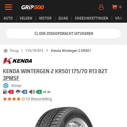
0
AUTO
VELGEN
MOTOR
QUAD
SNEEUWKETTINGEN
VRACH
EEN ZOEKOPDRACHT UITVOEREN
Terug
175/70 R13
Kenda Wintergen 2 KR501
KENDA WINTERGEN 2 KR501 175/70 R13 82T
3PMSF
Winter
68 db
E
B
A
10 Beoordeling