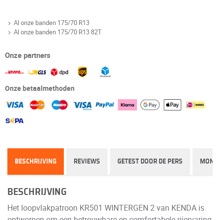
Al onze banden 175/70 R13
Al onze banden 175/70 R13 82T
Onze partners
Onze betaalmethoden
BESCHRIJVING
REVIEWS
GETEST DOOR DE PERS
MONT
BESCHRIJVING
Het loopvlakpatroon KR501 WINTERGEN 2 van KENDA is
ontworpen om een betrouwbare en comfortabele rijervaring