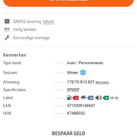
GRATIS levering.
Details
Veilig betalen
Eenvoudige montage
Kenmerken
Type band
----
Auto / Personenauto
Seizoen
----
Winter
Afmeting
----
175/70 R13 82T
Wijzigen
Specificaties
----
3PMSF
Label
----
68 db
E
B
A
EAN
----
4713309146947
HSN
----
K748B332
BESPAAR GELD