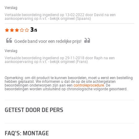
Verslag
Vertaalde beoordeling ingediend op 13-02-2022 door David na een
aankoopervaring op n.v.t.
-
bekijk origineel (Spaans)
3
/5
Goede band voor een redelijke prijs!
Verslag
Vertaalde beoordeling ingediend op 29-11-2018 door Raph na een
aankoopervaring op n.v.t.
-
bekijk origineel (Frans)
Opmerking: om dit product te kunnen beoordelen, moet u eerst een bestelling
hebben geplaatst. We informeren u dat de op de site achtergelaten
beoordelingen onderworpen zijn aan een
controleprocedure
. De
beoordelingen worden uitsluitend op chronologische volgorde gesorteerd.
GETEST DOOR DE PERS
FAQ’S: MONTAGE