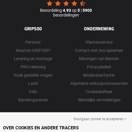
Beoordeling
4.93
op
5
|
5900
beoordelingen
GRIP500
ONDERNEMING
Perstest
Klantenservice
Waarom GRIP500?
Contact met ons opnemen
Levering en montage
Meningen van klanten
PRO-rekening
Privacybeleid
Vaak gestelde vragen
Moderatiecharter
Land
Algemene verkoopvoorwaarden
Gids
Cookiesbeheer
Bandengarantie
Wettelijke vermeldingen
Doorgaan zonder te accepteren >
OVER COOKIES EN ANDERE TRACERS