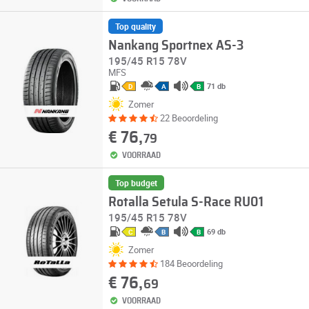
Top quality
Nankang Sportnex AS-3
195/45 R15 78V
MFS
71 db
D
A
B
Zomer
22 Beoordeling
€ 76,
79
VOORRAAD
Top budget
Rotalla Setula S-Race RU01
195/45 R15 78V
69 db
C
B
B
Zomer
184 Beoordeling
€ 76,
69
VOORRAAD