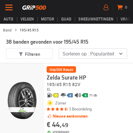
0
AUTO
VELGEN
MOTOR
QUAD
SNEEUWKETTINGEN
VRACH
Band
195/45 R15
38 banden gevonden voor 195/45 R15
Filteren
Grip500 Keuze
Zelda Surate HP
195/45 R15 82V
XL
71 db
C
B
B
Zomer
3 Beoordeling
Nieuwe aankomsten
€ 44,
49
VOORRAAD