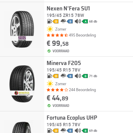
Nexen N'Fera SU1
195/45 ZR15 78W
68 db
D
B
A
Zomer
495 Beoordeling
€ 99,
58
VOORRAAD
Minerva F205
195/45 R15 78V
71 db
D
B
B
Zomer
244 Beoordeling
€ 44,
89
VOORRAAD
Fortuna Ecoplus UHP
195/45 R15 78V
69 db
D
B
B