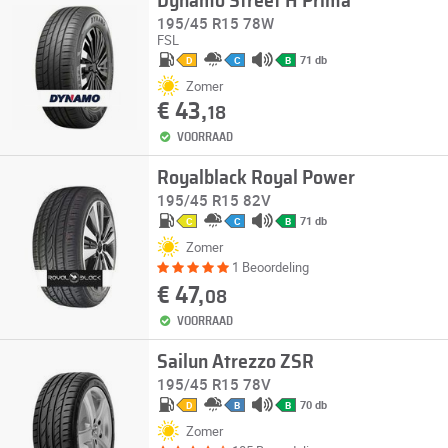
Dynamo Street H Prima
195/45 R15 78W
FSL
71 db
D
C
B
Zomer
€ 43,
18
VOORRAAD
Royalblack Royal Power
195/45 R15 82V
71 db
C
C
B
Zomer
1 Beoordeling
€ 47,
08
VOORRAAD
Sailun Atrezzo ZSR
195/45 R15 78V
70 db
D
B
B
Zomer