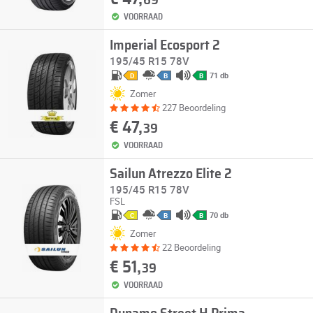
69
VOORRAAD
Imperial Ecosport 2
195/45 R15 78V
71 db
D
B
B
Zomer
227 Beoordeling
€ 47,
39
VOORRAAD
Sailun Atrezzo Elite 2
195/45 R15 78V
FSL
70 db
C
B
B
Zomer
22 Beoordeling
€ 51,
39
VOORRAAD