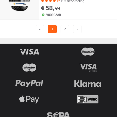
105 Beoordeling
€ 58,
59
VOORRAAD
«
1
2
»