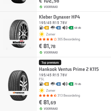
€ 102,
98
VOORRAAD
Kleber Dynaxer HP4
195/45 R15 78V
68 db
D
B
A
Zomer
305 Beoordeling
€ 81,
78
VOORRAAD
Top premium
Hankook Ventus Prime 2 K115
195/45 R15 78V
FSL
70 db
D
B
B
Zomer
313 Beoordeling
€ 81,
69
VOORRAAD