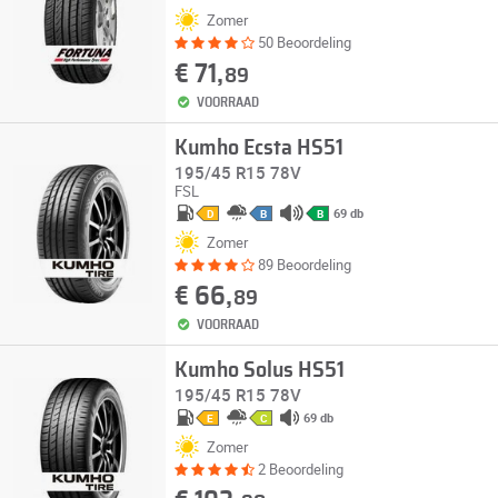
Zomer
50 Beoordeling
€ 71,
89
VOORRAAD
Kumho Ecsta HS51
195/45 R15 78V
FSL
69 db
D
B
B
Zomer
89 Beoordeling
€ 66,
89
VOORRAAD
Kumho Solus HS51
195/45 R15 78V
69 db
E
C
Zomer
2 Beoordeling