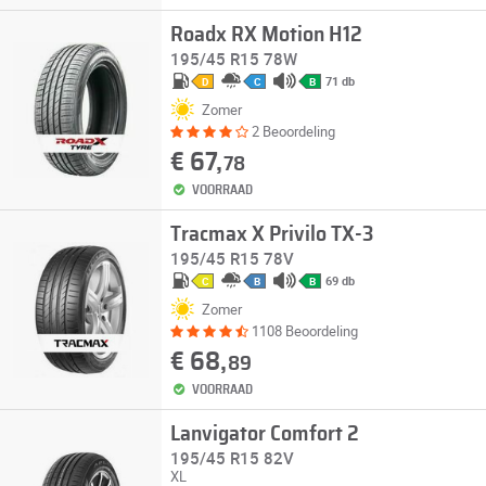
Roadx RX Motion H12
195/45 R15 78W
71 db
D
C
B
Zomer
2 Beoordeling
€ 67,
78
VOORRAAD
Tracmax X Privilo TX-3
195/45 R15 78V
69 db
C
B
B
Zomer
1108 Beoordeling
€ 68,
89
VOORRAAD
Lanvigator Comfort 2
195/45 R15 82V
XL