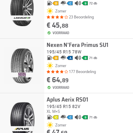
72 db
D
C
B
Zomer
23 Beoordeling
€ 45,
88
VOORRAAD
Nexen N'Fera Primus SU1
195/45 R15 78W
71 db
D
A
B
Zomer
177 Beoordeling
€ 64,
89
VOORRAAD
Aplus Aerix RS01
195/45 R15 82V
XL
M+S
71 db
C
C
B
Zomer
€ 47,