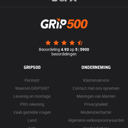
Beoordeling
4.93
op
5
|
5900
beoordelingen
GRIP500
ONDERNEMING
Perstest
Klantenservice
Waarom GRIP500?
Contact met ons opnemen
Levering en montage
Meningen van klanten
PRO-rekening
Privacybeleid
Vaak gestelde vragen
Moderatiecharter
Land
Algemene verkoopvoorwaarden