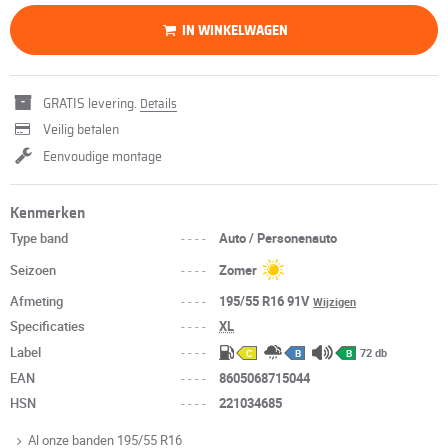
IN WINKELWAGEN
GRATIS levering.
Details
Veilig betalen
Eenvoudige montage
Kenmerken
Type band
----
Auto / Personenauto
Seizoen
----
Zomer
Afmeting
----
195/55 R16 91V
Wijzigen
Specificaties
----
XL
Label
----
72 db
C
B
B
EAN
----
8605068715044
HSN
----
221034685
Al onze banden 195/55 R16