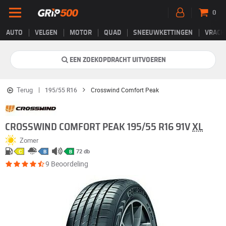
0
AUTO
VELGEN
MOTOR
QUAD
SNEEUWKETTINGEN
VRACH
EEN ZOEKOPDRACHT UITVOEREN
Terug
195/55 R16
Crosswind Comfort Peak
CROSSWIND COMFORT PEAK 195/55 R16 91V
XL
Zomer
72 db
C
B
B
9 Beoordeling