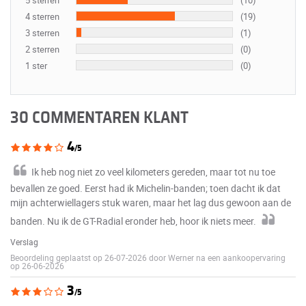
5 sterren
(10)
4 sterren
(19)
3 sterren
(1)
2 sterren
(0)
1 ster
(0)
30 COMMENTAREN KLANT
4
/5
Ik heb nog niet zo veel kilometers gereden, maar tot nu toe
bevallen ze goed. Eerst had ik Michelin-banden; toen dacht ik dat
mijn achterwiellagers stuk waren, maar het lag dus gewoon aan de
banden. Nu ik de GT-Radial eronder heb, hoor ik niets meer.
Verslag
Beoordeling geplaatst op 26-07-2026 door Werner na een aankoopervaring
op 26-06-2026
3
/5