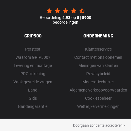
Beoordeling
4.93
op
5
|
5900
beoordelingen
GRIP500
ONDERNEMING
Perstest
Klantenservice
Waarom GRIP500?
Contact met ons opnemen
Levering en montage
Meningen van klanten
PRO-rekening
Privacybeleid
Vaak gestelde vragen
Moderatiecharter
Land
Algemene verkoopvoorwaarden
Gids
Cookiesbeheer
Bandengarantie
Wettelijke vermeldingen
Doorgaan zonder te accepteren >