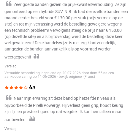
Zeer goede banden gezien de prijs-kwaliteitverhouding. Ze zijn
gemonteerd op een hybride SUV. N.B.: ik had dezezelfde banden een
maand eerder besteld voor € 130,00 per stuk (prijs vermeld op de
site) en tot mijn verrassing werd de bestelling geweigerd wegens
een technisch probleem! Vervolgens steeg de prijs naar € 150,00
(op dezelfde site) en als bij toverslag werd de bestelling deze keer
wel gevalideerd! Deze handelswijze is niet erg klantvriendelijk,
aangezien de banden aanvankelijk als op voorraad werden
weergegeven!!
Verslag
Vertaalde beoordeling ingediend op 20-07-2026 door dom 55 na een
aankoopervaring op 11-06-2026
-
bekijk origineel (Frans)
4
/5
Naar mijn ervaring zit deze band op hetzelfde niveau als
bijvoorbeeld de Pirelli Powergy. Hij verliest geen grip, houdt keurig
zijn lijn en presteert goed op nat wegdek. Ik kan hem alleen maar
aanbevelen.
Verslag