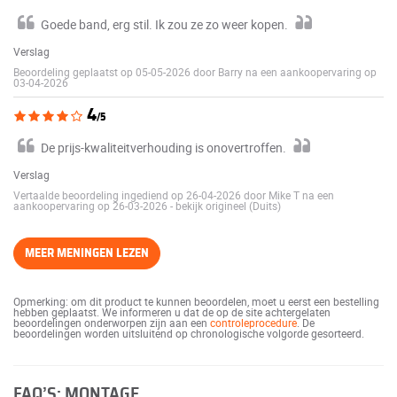
Goede band, erg stil. Ik zou ze zo weer kopen.
Verslag
Beoordeling geplaatst op 05-05-2026 door Barry na een aankoopervaring op
03-04-2026
4
/5
De prijs-kwaliteitverhouding is onovertroffen.
Verslag
Vertaalde beoordeling ingediend op 26-04-2026 door Mike T na een
aankoopervaring op 26-03-2026
-
bekijk origineel (Duits)
MEER MENINGEN LEZEN
Opmerking: om dit product te kunnen beoordelen, moet u eerst een bestelling
hebben geplaatst. We informeren u dat de op de site achtergelaten
beoordelingen onderworpen zijn aan een
controleprocedure
. De
beoordelingen worden uitsluitend op chronologische volgorde gesorteerd.
FAQ’S: MONTAGE