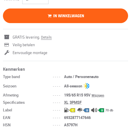
IN WINKELWAGEN
GRATIS levering.
Details
Veilig betalen
Eenvoudige montage
Kenmerken
Type band
----
Auto / Personenauto
Seizoen
----
All-season
Afmeting
----
195/65 R15 95V
Wijzigen
Specificaties
----
XL
3PMSF
Label
----
70 db
C
B
B
EAN
----
6932877147646
HSN
----
A5797H