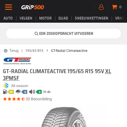
0
AUTO
VELGEN
MOTOR
QUAD
SNEEUWKETTINGEN
VRACH
EEN ZOEKOPDRACHT UITVOEREN
Terug
195/65 R15
GT-Radial Climateactive
GT-RADIAL CLIMATEACTIVE 195/65 R15 95V
XL
3PMSF
All-season
70 db
C
B
B
30 Beoordeling