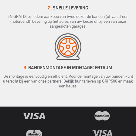
2.
SNELLE LEVERING
EN GRATIS bij iedere aankoop van twee dezelfde banden (of vanaf een
motorband). Levering op het adres van uw keuze of bij een van onze
aangesloten garages.
3.
BANDENMONTAGE IN MONTAGECENTRUM
De montage is eenvoudig en efficiënt. Voor de montage van uw banden kunt
u terecht bij een van onze partners. Bekijk hun tarieven op GRIP500 en maak
een keuze.