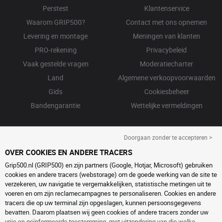
Perstest
Klantenservice
Waarom GRIP500?
Contact met ons opnemen
Levering en montage
Meningen van klanten
PRO-rekening
Privacybeleid
Vaak gestelde vragen
Moderatiecharter
Land
Algemene verkoopvoorwaarden
Gids
Cookiesbeheer
Bandengarantie
Wettelijke vermeldingen
Doorgaan zonder te accepteren >
OVER COOKIES EN ANDERE TRACERS
Grip500.nl (GRIP500) en zijn partners (Google, Hotjar, Microsoft) gebruiken
cookies en andere tracers (webstorage) om de goede werking van de site te
verzekeren, uw navigatie te vergemakkelijken, statistische metingen uit te
voeren en om zijn reclamecampagnes te personaliseren. Cookies en andere
tracers die op uw terminal zijn opgeslagen, kunnen persoonsgegevens
bevatten. Daarom plaatsen wij geen cookies of andere tracers zonder uw
vrije en geïnformeerde toestemming, met uitzondering van die welke