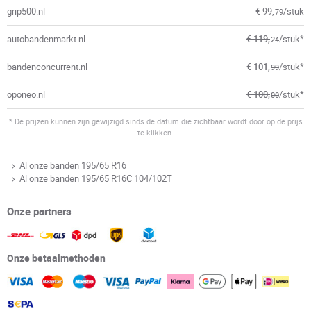
grip500.nl
€ 99,
/stuk
79
autobandenmarkt.nl
€ 119,
/stuk*
24
bandenconcurrent.nl
€ 101,
/stuk*
99
oponeo.nl
€ 100,
/stuk*
00
* De prijzen kunnen zijn gewijzigd sinds de datum die zichtbaar wordt door op de prijs
te klikken.
Al onze banden 195/65 R16
Al onze banden 195/65 R16C 104/102T
Onze partners
Onze betaalmethoden