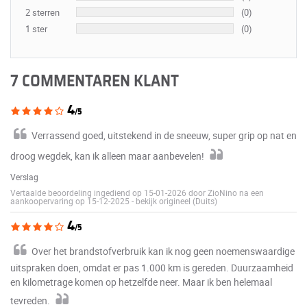
2 sterren
(0)
1 ster
(0)
7 COMMENTAREN KLANT
4
/5
Verrassend goed, uitstekend in de sneeuw, super grip op nat en
droog wegdek, kan ik alleen maar aanbevelen!
Verslag
Vertaalde beoordeling ingediend op 15-01-2026 door ZioNino na een
aankoopervaring op 15-12-2025
-
bekijk origineel (Duits)
4
/5
Over het brandstofverbruik kan ik nog geen noemenswaardige
uitspraken doen, omdat er pas 1.000 km is gereden. Duurzaamheid
en kilometrage komen op hetzelfde neer. Maar ik ben helemaal
tevreden.