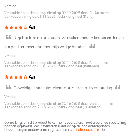
Verslag
Vertaalde beoordeling ingediend op 02-12-2025 door SatAn na een
aankoopervaring op 01-11-2025
-
bekijk origineel (Duits)
4
/5
Ik gebruik ze nu 30 dagen. Ze maken minder lawaai en ik rijd 1
km per liter meer dan met mijn vorige banden.
Verslag
Vertaalde beoordeling ingediend op 02-11-2025 door Gino na een
aankoopervaring op 03-10-2025
-
bekijk origineel (Italiaans)
4
/5
Geweldige band, uitstekende prijs-prestatieverhouding
Verslag
Vertaalde beoordeling ingediend op 23-10-2025 door MadraJ na een
aankoopervaring op 23-09-2025
-
bekijk origineel (Tsjechisch)
Opmerking: om dit product te kunnen beoordelen, moet u eerst een bestelling
hebben geplaatst. We informeren u dat de op de site achtergelaten
beoordelingen onderworpen zijn aan een
controleprocedure
. De