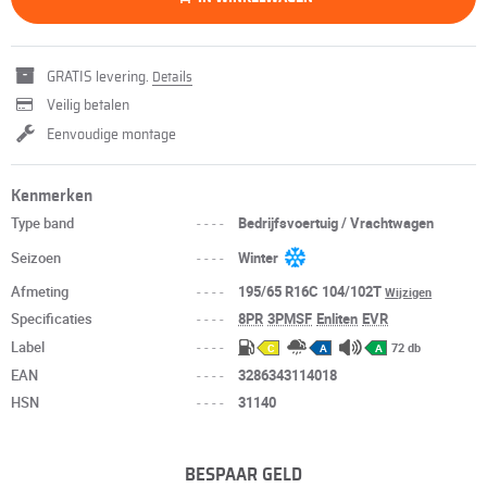
GRATIS levering.
Details
Veilig betalen
Eenvoudige montage
Kenmerken
Type band
----
Bedrijfsvoertuig / Vrachtwagen
Seizoen
----
Winter
Afmeting
----
195/65 R16C 104/102T
Wijzigen
Specificaties
----
8PR
3PMSF
Enliten
EVR
Label
----
72 db
C
A
A
EAN
----
3286343114018
HSN
----
31140
BESPAAR GELD