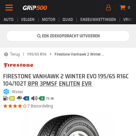
0
AUTO
VELGEN
MOTOR
QUAD
SNEEUWKETTINGEN
VRACH
EEN ZOEKOPDRACHT UITVOEREN
Terug
195/65 R16
Firestone Vanhawk 2 Winter EVO
FIRESTONE VANHAWK 2 WINTER EVO 195/65 R16C
104/102T
8PR
3PMSF
ENLITEN
EVR
Winter
72 db
C
A
A
7 Beoordeling