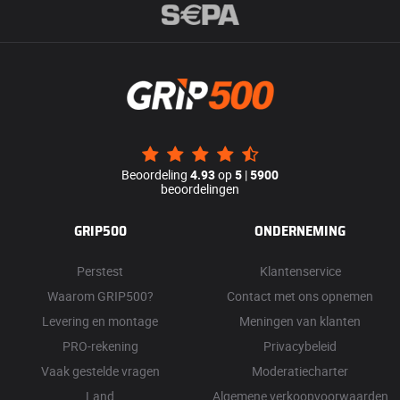
Beoordeling
4.93
op
5
|
5900
beoordelingen
GRIP500
ONDERNEMING
Perstest
Klantenservice
Waarom GRIP500?
Contact met ons opnemen
Levering en montage
Meningen van klanten
PRO-rekening
Privacybeleid
Vaak gestelde vragen
Moderatiecharter
Land
Algemene verkoopvoorwaarden