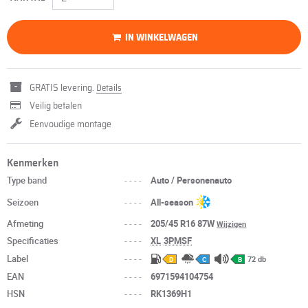
IN WINKELWAGEN
GRATIS levering.
Details
Veilig betalen
Eenvoudige montage
Kenmerken
Type band
----
Auto / Personenauto
Seizoen
----
All-season
Afmeting
----
205/45 R16 87W
Wijzigen
Specificaties
----
XL
3PMSF
Label
----
72 db
D
C
B
EAN
----
6971594104754
HSN
----
RK1369H1