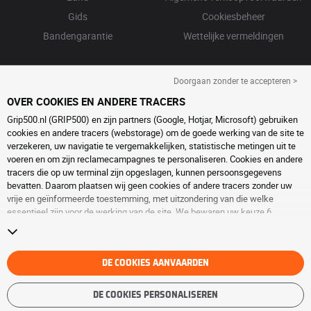
Gids
Cookiesbeheer
Bandengarantie
Wettelijke vermeldingen
Doorgaan zonder te accepteren >
OVER COOKIES EN ANDERE TRACERS
Grip500.nl (GRIP500) en zijn partners (Google, Hotjar, Microsoft) gebruiken
cookies en andere tracers (webstorage) om de goede werking van de site te
verzekeren, uw navigatie te vergemakkelijken, statistische metingen uit te
voeren en om zijn reclamecampagnes te personaliseren. Cookies en andere
tracers die op uw terminal zijn opgeslagen, kunnen persoonsgegevens
bevatten. Daarom plaatsen wij geen cookies of andere tracers zonder uw
vrije en geïnformeerde toestemming, met uitzondering van die welke
essentieel zijn voor de werking van de site. We bewaren uw keuze 6
maanden. U kunt uw toestemming op elk moment intrekken door naar de
pagina over
cookies en andere tracers
te gaan. U kunt ervoor kiezen om
verder te surfen zonder het deponeren van cookies of andere tracers te
aanvaarden. Weigering verhindert de toegang tot diensten niet GRIP500.
DE COOKIES AANVAARDEN
Voor meer informatie,
bezoek de cookies en andere tracers
pagina.
DE COOKIES PERSONALISEREN