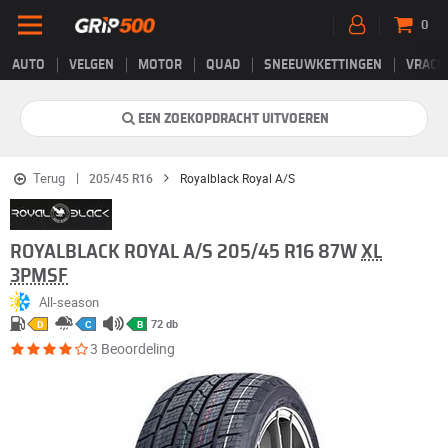
0
AUTO
VELGEN
MOTOR
QUAD
SNEEUWKETTINGEN
VRACH
EEN ZOEKOPDRACHT UITVOEREN
Terug
205/45 R16
Royalblack Royal A/S
ROYALBLACK ROYAL A/S 205/45 R16 87W
XL
3PMSF
All-season
72 db
D
C
B
3 Beoordeling