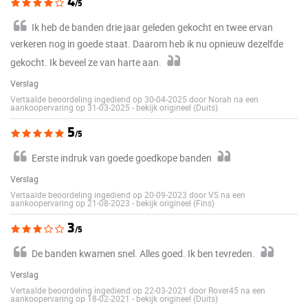
4
/5
Ik heb de banden drie jaar geleden gekocht en twee ervan
verkeren nog in goede staat. Daarom heb ik nu opnieuw dezelfde
gekocht. Ik beveel ze van harte aan.
Verslag
Vertaalde beoordeling ingediend op 30-04-2025 door Norah na een
aankoopervaring op 31-03-2025
-
bekijk origineel (Duits)
5
/5
Eerste indruk van goede goedkope banden
Verslag
Vertaalde beoordeling ingediend op 20-09-2023 door VS na een
aankoopervaring op 21-08-2023
-
bekijk origineel (Fins)
3
/5
De banden kwamen snel. Alles goed. Ik ben tevreden.
Verslag
Vertaalde beoordeling ingediend op 22-03-2021 door Rover45 na een
aankoopervaring op 18-02-2021
-
bekijk origineel (Duits)