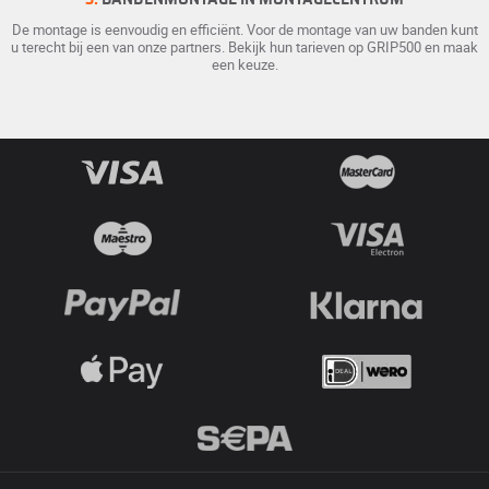
De montage is eenvoudig en efficiënt. Voor de montage van uw banden kunt
u terecht bij een van onze partners. Bekijk hun tarieven op GRIP500 en maak
een keuze.