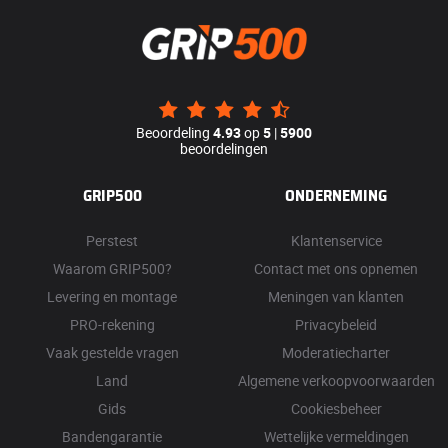
Beoordeling
4.93
op
5
|
5900
beoordelingen
GRIP500
ONDERNEMING
Perstest
Klantenservice
Waarom GRIP500?
Contact met ons opnemen
Levering en montage
Meningen van klanten
PRO-rekening
Privacybeleid
Vaak gestelde vragen
Moderatiecharter
Land
Algemene verkoopvoorwaarden
Gids
Cookiesbeheer
Bandengarantie
Wettelijke vermeldingen