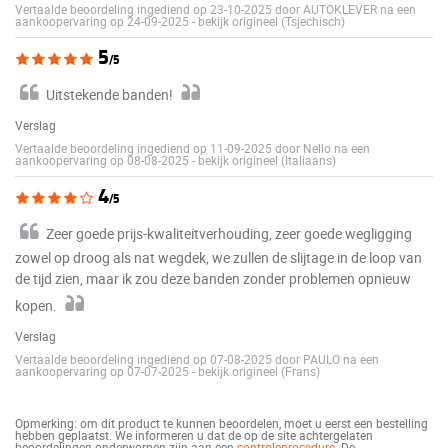
Vertaalde beoordeling ingediend op 23-10-2025 door AUTOKLEVER na een
aankoopervaring op 24-09-2025
-
bekijk origineel (Tsjechisch)
5
/5
Uitstekende banden!
Verslag
Vertaalde beoordeling ingediend op 11-09-2025 door Nello na een
aankoopervaring op 08-08-2025
-
bekijk origineel (Italiaans)
4
/5
Zeer goede prijs-kwaliteitverhouding, zeer goede wegligging
zowel op droog als nat wegdek, we zullen de slijtage in de loop van
de tijd zien, maar ik zou deze banden zonder problemen opnieuw
kopen.
Verslag
Vertaalde beoordeling ingediend op 07-08-2025 door PAULO na een
aankoopervaring op 07-07-2025
-
bekijk origineel (Frans)
Opmerking: om dit product te kunnen beoordelen, moet u eerst een bestelling
hebben geplaatst. We informeren u dat de op de site achtergelaten
beoordelingen onderworpen zijn aan een
controleprocedure
. De