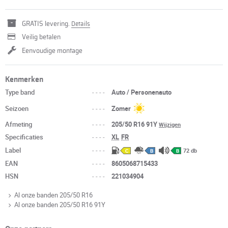
GRATIS levering.
Details
Veilig betalen
Eenvoudige montage
Kenmerken
Type band
----
Auto / Personenauto
Seizoen
----
Zomer
Afmeting
----
205/50 R16 91Y
Wijzigen
Specificaties
----
XL
FR
Label
----
72 db
C
B
B
EAN
----
8605068715433
HSN
----
221034904
Al onze banden 205/50 R16
Al onze banden 205/50 R16 91Y