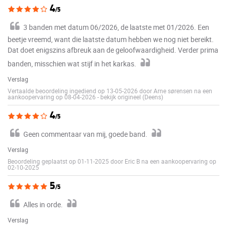
4
/5
3 banden met datum 06/2026, de laatste met 01/2026. Een
beetje vreemd, want die laatste datum hebben we nog niet bereikt.
Dat doet enigszins afbreuk aan de geloofwaardigheid. Verder prima
banden, misschien wat stijf in het karkas.
Verslag
Vertaalde beoordeling ingediend op 13-05-2026 door Arne sørensen na een
aankoopervaring op 08-04-2026
-
bekijk origineel (Deens)
4
/5
Geen commentaar van mij, goede band.
Verslag
Beoordeling geplaatst op 01-11-2025 door Eric B na een aankoopervaring op
02-10-2025
5
/5
Alles in orde.
Verslag