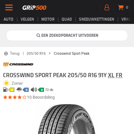
0
AUTO
VELGEN
MOTOR
QUAD
SNEEUWKETTINGEN
VRACH
EEN ZOEKOPDRACHT UITVOEREN
Terug
205/50 R16
Crosswind Sport Peak
CROSSWIND SPORT PEAK 205/50 R16 91Y
XL
FR
Zomer
72 db
C
B
B
10 Beoordeling