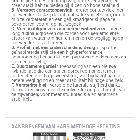
om de prestaties op droog wegdek te versterken en
meer stabiliteit te bieden bij rijden op hoge snelheid.
B. Vergroot contactoppervlak
: groter contactvlak met
het wegdek dankzij de optimalisatie van elke rib, om de
grip te verbeteren en een gelijkmatigere slijtage te
bevorderen, vooral op nat wegdek.
C. Vier hoofdgroeven voor betere waterafvoer
: brede
longitudinale groeven die zorgen voor een efficiënte
afvoer van water, om het remmen en de wegligging op
nat wegdek te verbeteren.
D. Profiel met een onderscheidend design
: sportief
geïnspireerde stijl die een high-performance
positionering benadrukt, met patronen die doen denken
aan een racevlag.
E. Duurzamere gordel
: toepassing van een nieuwe
hybride laag die een stalen gordel combineert met
materialen met hoge weerstand, wat bijdraagt aan een
betere wegligging en meer stabiliteit bij hoge snelheid.
F. Versterkte hiel
: verbeterde laterale stijfheid dankzij
de toevoeging van een textielversterking ter hoogte van
de zijwanden, voor meer stuurprecisie en algemene
stabiliteit.
AANBRENGEN VAN HARS MET HOGE HECHTING