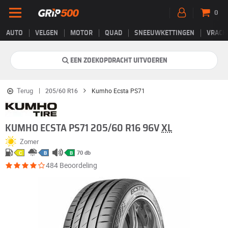
0
AUTO
VELGEN
MOTOR
QUAD
SNEEUWKETTINGEN
VRACH
EEN ZOEKOPDRACHT UITVOEREN
Terug
205/60 R16
Kumho Ecsta PS71
KUMHO ECSTA PS71 205/60 R16 96V
XL
Zomer
70 db
C
B
B
484 Beoordeling