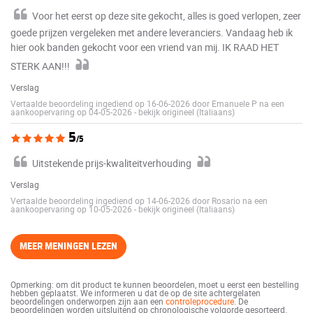
Voor het eerst op deze site gekocht, alles is goed verlopen, zeer
goede prijzen vergeleken met andere leveranciers. Vandaag heb ik
hier ook banden gekocht voor een vriend van mij. IK RAAD HET
STERK AAN!!!
Verslag
Vertaalde beoordeling ingediend op 16-06-2026 door Emanuele P na een
aankoopervaring op 04-05-2026
-
bekijk origineel (Italiaans)
5
/5
Uitstekende prijs-kwaliteitverhouding
Verslag
Vertaalde beoordeling ingediend op 14-06-2026 door Rosario na een
aankoopervaring op 10-05-2026
-
bekijk origineel (Italiaans)
MEER MENINGEN LEZEN
Opmerking: om dit product te kunnen beoordelen, moet u eerst een bestelling
hebben geplaatst. We informeren u dat de op de site achtergelaten
beoordelingen onderworpen zijn aan een
controleprocedure
. De
beoordelingen worden uitsluitend op chronologische volgorde gesorteerd.