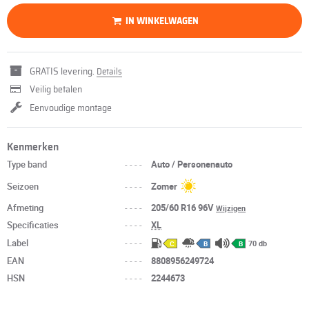
IN WINKELWAGEN
GRATIS levering.
Details
Veilig betalen
Eenvoudige montage
Kenmerken
Type band
----
Auto / Personenauto
Seizoen
----
Zomer
Afmeting
----
205/60 R16 96V
Wijzigen
Specificaties
----
XL
Label
----
70 db
C
B
B
EAN
----
8808956249724
HSN
----
2244673