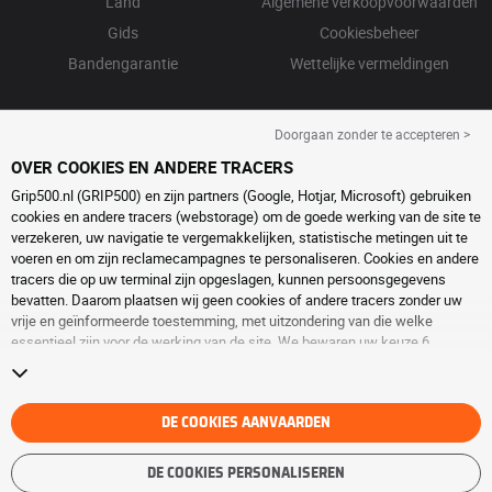
Land
Algemene verkoopvoorwaarden
Gids
Cookiesbeheer
Bandengarantie
Wettelijke vermeldingen
Doorgaan zonder te accepteren >
OVER COOKIES EN ANDERE TRACERS
Grip500.nl (GRIP500) en zijn partners (Google, Hotjar, Microsoft) gebruiken
cookies en andere tracers (webstorage) om de goede werking van de site te
verzekeren, uw navigatie te vergemakkelijken, statistische metingen uit te
voeren en om zijn reclamecampagnes te personaliseren. Cookies en andere
tracers die op uw terminal zijn opgeslagen, kunnen persoonsgegevens
bevatten. Daarom plaatsen wij geen cookies of andere tracers zonder uw
vrije en geïnformeerde toestemming, met uitzondering van die welke
essentieel zijn voor de werking van de site. We bewaren uw keuze 6
maanden. U kunt uw toestemming op elk moment intrekken door naar de
pagina over
cookies en andere tracers
te gaan. U kunt ervoor kiezen om
verder te surfen zonder het deponeren van cookies of andere tracers te
aanvaarden. Weigering verhindert de toegang tot diensten niet GRIP500.
DE COOKIES AANVAARDEN
Voor meer informatie,
bezoek de cookies en andere tracers
pagina.
DE COOKIES PERSONALISEREN