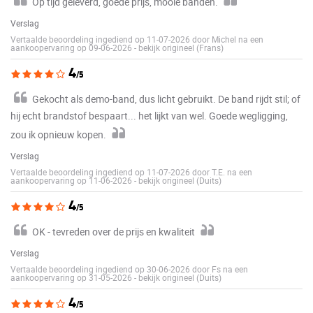
Op tijd geleverd, goede prijs, mooie banden.
Verslag
Vertaalde beoordeling ingediend op 11-07-2026 door Michel na een
aankoopervaring op 09-06-2026
-
bekijk origineel (Frans)
4
/5
Gekocht als demo-band, dus licht gebruikt. De band rijdt stil; of
hij echt brandstof bespaart... het lijkt van wel. Goede wegligging,
zou ik opnieuw kopen.
Verslag
Vertaalde beoordeling ingediend op 11-07-2026 door T.E. na een
aankoopervaring op 11-06-2026
-
bekijk origineel (Duits)
4
/5
OK - tevreden over de prijs en kwaliteit
Verslag
Vertaalde beoordeling ingediend op 30-06-2026 door Fs na een
aankoopervaring op 31-05-2026
-
bekijk origineel (Duits)
4
/5