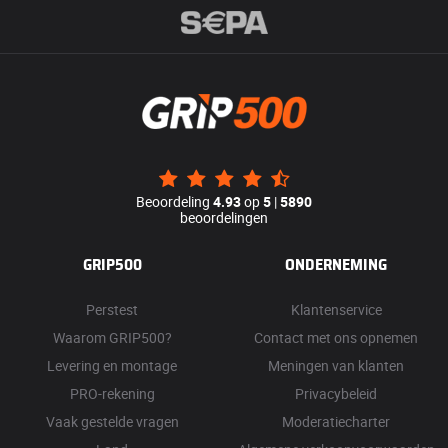
Beoordeling
4.93
op
5
|
5890
beoordelingen
GRIP500
ONDERNEMING
Perstest
Klantenservice
Waarom GRIP500?
Contact met ons opnemen
Levering en montage
Meningen van klanten
PRO-rekening
Privacybeleid
Vaak gestelde vragen
Moderatiecharter