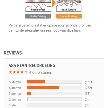
Verbeterde remprestaties op alle soorten ondergronden
dankzij de integratie van een hoogwaardige hars.
REVIEWS
484 KLANTBEOORDELING
4 op 5 sterren
5 sterren
(161)
4 sterren
(282)
3 sterren
(38)
2 sterren
(3)
1 ster
(0)