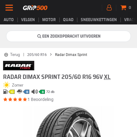
0
AUTO
VELGEN
MOTOR
QUAD
SNEEUWKETTINGEN
VRACH
EEN ZOEKOPDRACHT UITVOEREN
Terug
205/60 R16
Radar Dimax Sprint
RADAR DIMAX SPRINT 205/60 R16 96V
XL
Zomer
72 db
C
B
B
1 Beoordeling