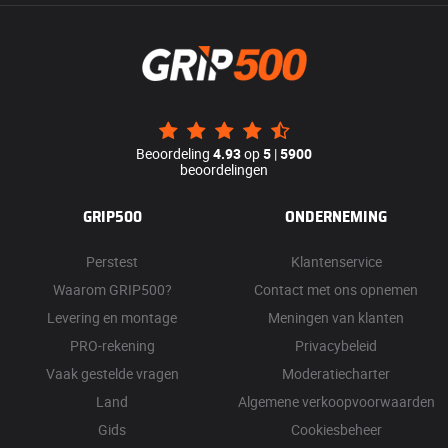
Beoordeling
4.93
op
5
|
5900
beoordelingen
GRIP500
ONDERNEMING
Perstest
Klantenservice
Waarom GRIP500?
Contact met ons opnemen
Levering en montage
Meningen van klanten
PRO-rekening
Privacybeleid
Vaak gestelde vragen
Moderatiecharter
Land
Algemene verkoopvoorwaarden
Gids
Cookiesbeheer