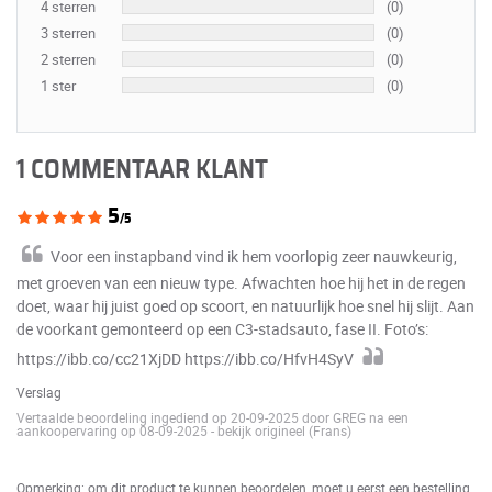
4 sterren
(0)
3 sterren
(0)
2 sterren
(0)
1 ster
(0)
1 COMMENTAAR KLANT
5
/5
Voor een instapband vind ik hem voorlopig zeer nauwkeurig,
met groeven van een nieuw type. Afwachten hoe hij het in de regen
doet, waar hij juist goed op scoort, en natuurlijk hoe snel hij slijt. Aan
de voorkant gemonteerd op een C3-stadsauto, fase II. Foto’s:
https://ibb.co/cc21XjDD https://ibb.co/HfvH4SyV
Verslag
Vertaalde beoordeling ingediend op 20-09-2025 door GREG na een
aankoopervaring op 08-09-2025
-
bekijk origineel (Frans)
Opmerking: om dit product te kunnen beoordelen, moet u eerst een bestelling