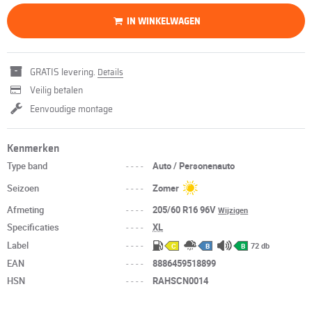
IN WINKELWAGEN
GRATIS levering.
Details
Veilig betalen
Eenvoudige montage
Kenmerken
Type band
----
Auto / Personenauto
Seizoen
----
Zomer
Afmeting
----
205/60 R16 96V
Wijzigen
Specificaties
----
XL
Label
----
72 db
C
B
B
EAN
----
8886459518899
HSN
----
RAHSCN0014