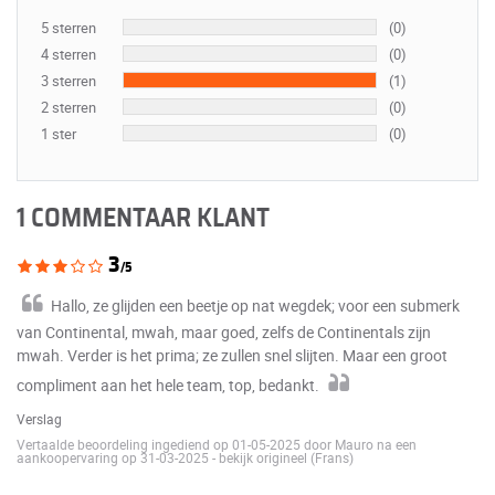
5 sterren
(0)
4 sterren
(0)
3 sterren
(1)
2 sterren
(0)
1 ster
(0)
1 COMMENTAAR KLANT
3
/5
Hallo, ze glijden een beetje op nat wegdek; voor een submerk
van Continental, mwah, maar goed, zelfs de Continentals zijn
mwah. Verder is het prima; ze zullen snel slijten. Maar een groot
compliment aan het hele team, top, bedankt.
Verslag
Vertaalde beoordeling ingediend op 01-05-2025 door Mauro na een
aankoopervaring op 31-03-2025
-
bekijk origineel (Frans)