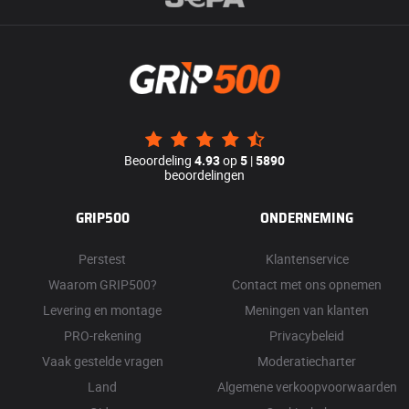
Beoordeling
4.93
op
5
|
5890
beoordelingen
GRIP500
ONDERNEMING
Perstest
Klantenservice
Waarom GRIP500?
Contact met ons opnemen
Levering en montage
Meningen van klanten
PRO-rekening
Privacybeleid
Vaak gestelde vragen
Moderatiecharter
Land
Algemene verkoopvoorwaarden