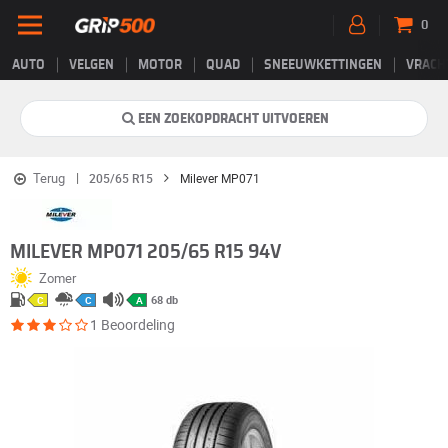
0
AUTO
VELGEN
MOTOR
QUAD
SNEEUWKETTINGEN
VRACH
EEN ZOEKOPDRACHT UITVOEREN
Terug
205/65 R15
Milever MP071
MILEVER MP071 205/65 R15 94V
Zomer
68 db
C
C
A
1 Beoordeling