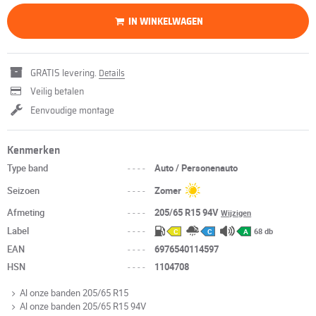
IN WINKELWAGEN
GRATIS levering.
Details
Veilig betalen
Eenvoudige montage
Kenmerken
Type band
----
Auto / Personenauto
Seizoen
----
Zomer
Afmeting
----
205/65 R15 94V
Wijzigen
Label
----
68 db
C
C
A
EAN
----
6976540114597
HSN
----
1104708
Al onze banden 205/65 R15
Al onze banden 205/65 R15 94V