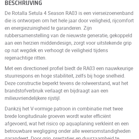
BESCHRIJVING
De Rotalla Setula 4 Season RA03 is een vierseizoenenband
die is ontworpen om het hele jaar door veiligheid, rijcomfort
en energiezuinigheid te garanderen. Zijn
rubbersamenstelling van de nieuwste generatie, gekoppeld
aan een herzien middendesign, zorgt voor uitstekende grip
op nat wegdek en verhoogt de veiligheid tijdens
regenachtige ritten.
Met een directioneel profiel biedt de RA03 een nauwkeurige
stuurrespons en hoge stabiliteit, zelfs bij hoge snelheid.
Deze constructie beperkt tevens de rolweerstand, wat het
brandstofverbruik verlaagt en bijdraagt aan een
milieuvriendelijkere rijstijl.
Dankzij het V-vormige patroon in combinatie met twee
brede longitudinale groeven wordt water efficiënt
afgevoerd, wat het risico op aquaplaning verkleint en een
betrouwbare wegligging onder alle weersomstandigheden
garandeert. Door grip, prestaties en duurzaamheid te