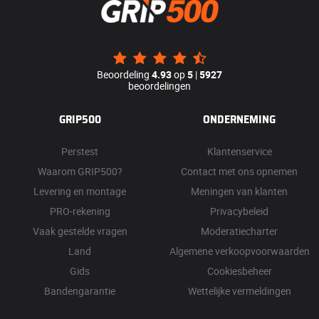
Beoordeling
4.93
op
5
|
5927
beoordelingen
GRIP500
ONDERNEMING
Perstest
Klantenservice
Waarom GRIP500?
Contact met ons opnemen
Levering en montage
Meningen van klanten
PRO-rekening
Privacybeleid
Vaak gestelde vragen
Moderatiecharter
Land
Algemene verkoopvoorwaarden
Gids
Cookiesbeheer
Bandengarantie
Wettelijke vermeldingen