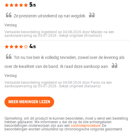
5
/5
Ze presteren uitstekend op nat wegdek.
Verslag
Vertaalde beoordeling ingediend op 04-08-2026 door Mladen na een
aankoopervaring op 05-07-2026
-
bekijk origineel (Kroatisch)
4
/5
Tot nu toe ben ik volledig tevreden, zowel over de levering als
over de kwaliteit van de band. Ik raad deze aankoop aan.
Verslag
Vertaalde beoordeling ingediend op 04-08-2026 door Paolo na een
aankoopervaring op 05-07-2026
-
bekijk origineel (Italiaans)
MEER MENINGEN LEZEN
Opmerking: om dit product te kunnen beoordelen, moet u eerst een bestelling
hebben geplaatst. We informeren u dat de op de site achtergelaten
beoordelingen onderworpen zijn aan een
controleprocedure
. De
beoordelingen worden uitsluitend op chronologische volgorde gesorteerd.