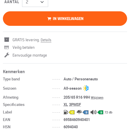
AANTAL
IN WINKELWAGEN
GRATIS levering.
Details
Veilig betalen
Eenvoudige montage
Kenmerken
Type band
----
Auto / Personenauto
Seizoen
----
All-season
Afmeting
----
205/65 R16 99H
Wijzigen
Specificaties
----
XL
3PMSF
Label
----
72 db
C
B
B
EAN
----
6958460940401
HSN
----
6094040