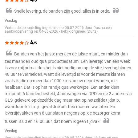
/5
Snelle levering, de banden zijn goed, alles is in orde.
Verslag
Vertaalde beoordeling ingediend op 05-07-2026 door Doc na een
aankoopervaring op 04-06-2026
-
bekijk origineel (Duits)
4
/5
Banden van het juiste merk en de juiste maat, en minder dan
zes maanden oud qua productiedatum. Een levertijd van een week
is voor mij prima, dus het is niet nodig om op de site levering binnen
48 uur te vermelden, want die levertijd is voor de meeste klanten
zoals ik, die op meer dan 1000 km van uw depot wonen, niet
haalbaar. Dat is op het randje qua werkwijze. Een ander klein
minpunt: 6 banden besteld, 4 ontvangen via DPD en de 2 andere via
GLS, geleverd op dezelfde dag maar niet op hetzelfde tijdstip,
waardoor ik in mijn geval drie uur heb moeten wachten. En
levertijdvakken van 8 uur slaan nergens op: de bezorger komt
tussen 8.00 en 16.00 uur, dat noem ik geen tijdvak.
Verslag
Vertaalde beoordeling ingediend op 28-05-2026 door Jérôme na een