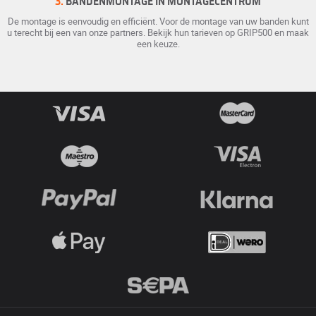
3.
BANDENMONTAGE IN MONTAGECENTRUM
De montage is eenvoudig en efficiënt. Voor de montage van uw banden kunt
u terecht bij een van onze partners. Bekijk hun tarieven op GRIP500 en maak
een keuze.