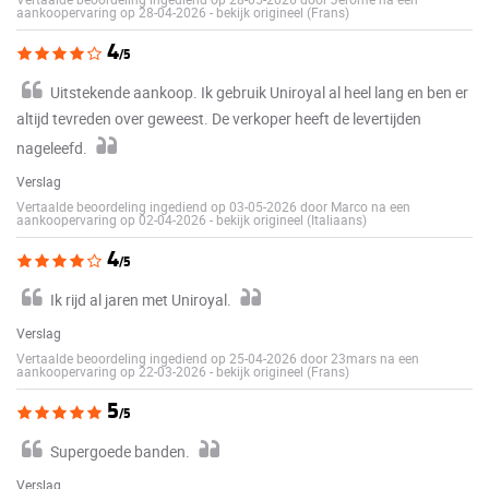
aankoopervaring op 28-04-2026
-
bekijk origineel (Frans)
4
/5
Uitstekende aankoop. Ik gebruik Uniroyal al heel lang en ben er
altijd tevreden over geweest. De verkoper heeft de levertijden
nageleefd.
Verslag
Vertaalde beoordeling ingediend op 03-05-2026 door Marco na een
aankoopervaring op 02-04-2026
-
bekijk origineel (Italiaans)
4
/5
Ik rijd al jaren met Uniroyal.
Verslag
Vertaalde beoordeling ingediend op 25-04-2026 door 23mars na een
aankoopervaring op 22-03-2026
-
bekijk origineel (Frans)
5
/5
Supergoede banden.
Verslag