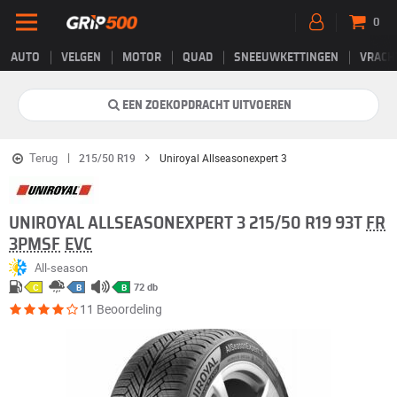
0
AUTO
VELGEN
MOTOR
QUAD
SNEEUWKETTINGEN
VRACH
EEN ZOEKOPDRACHT UITVOEREN
Terug
215/50 R19
Uniroyal Allseasonexpert 3
UNIROYAL ALLSEASONEXPERT 3 215/50 R19 93T
FR
3PMSF
EVC
All-season
72 db
C
B
B
11 Beoordeling