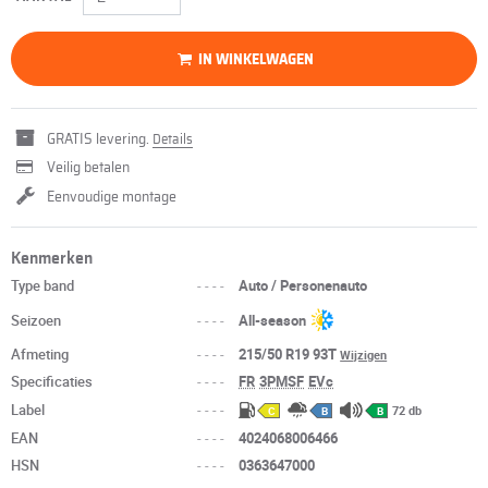
IN WINKELWAGEN
GRATIS levering.
Details
Veilig betalen
Eenvoudige montage
Kenmerken
Type band
----
Auto / Personenauto
Seizoen
----
All-season
Afmeting
----
215/50 R19 93T
Wijzigen
Specificaties
----
FR
3PMSF
EVc
Label
----
72 db
C
B
B
EAN
----
4024068006466
HSN
----
0363647000