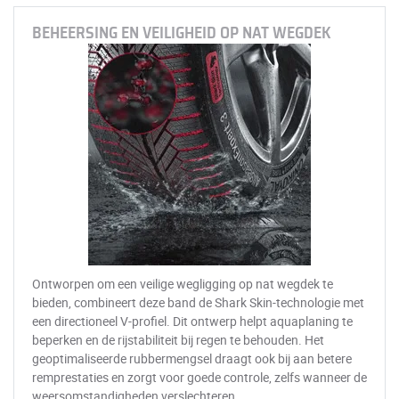
BEHEERSING EN VEILIGHEID OP NAT WEGDEK
Ontworpen om een veilige wegligging op nat wegdek te
bieden, combineert deze band de Shark Skin-technologie met
een directioneel V-profiel. Dit ontwerp helpt aquaplaning te
beperken en de rijstabiliteit bij regen te behouden. Het
geoptimaliseerde rubbermengsel draagt ook bij aan betere
remprestaties en zorgt voor goede controle, zelfs wanneer de
weersomstandigheden verslechteren.