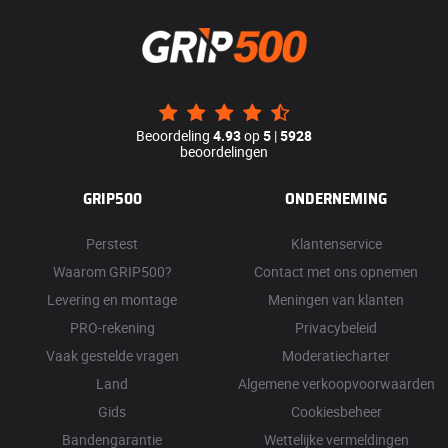
Beoordeling
4.93
op
5
|
5928
beoordelingen
GRIP500
ONDERNEMING
Perstest
Klantenservice
Waarom GRIP500?
Contact met ons opnemen
Levering en montage
Meningen van klanten
PRO-rekening
Privacybeleid
Vaak gestelde vragen
Moderatiecharter
Land
Algemene verkoopvoorwaarden
Gids
Cookiesbeheer
Bandengarantie
Wettelijke vermeldingen