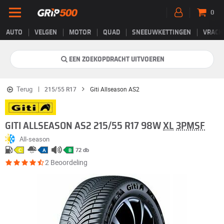
0
AUTO
VELGEN
MOTOR
QUAD
SNEEUWKETTINGEN
VRACH
EEN ZOEKOPDRACHT UITVOEREN
Terug
215/55 R17
Giti Allseason AS2
GITI ALLSEASON AS2 215/55 R17 98W
XL
3PMSF
All-season
72 db
C
A
B
2 Beoordeling