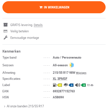
IN WINKELWAGEN
GRATIS levering.
Details
Veilig betalen
Eenvoudige montage
Kenmerken
Type band
----
Auto / Personenauto
Seizoen
----
All-season
Afmeting
----
215/55 R17 98W
Wijzigen
Specificaties
----
XL
3PMSF
Label
----
72 db
C
A
B
EAN
----
6932877152763
HSN
----
A5869H
Al onze banden 215/55 R17