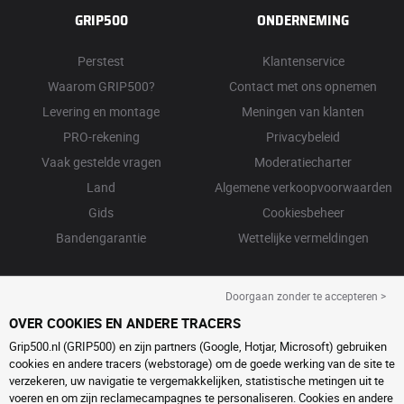
GRIP500
ONDERNEMING
Perstest
Klantenservice
Waarom GRIP500?
Contact met ons opnemen
Levering en montage
Meningen van klanten
PRO-rekening
Privacybeleid
Vaak gestelde vragen
Moderatiecharter
Land
Algemene verkoopvoorwaarden
Gids
Cookiesbeheer
Bandengarantie
Wettelijke vermeldingen
Doorgaan zonder te accepteren >
OVER COOKIES EN ANDERE TRACERS
Grip500.nl (GRIP500) en zijn partners (Google, Hotjar, Microsoft) gebruiken
cookies en andere tracers (webstorage) om de goede werking van de site te
verzekeren, uw navigatie te vergemakkelijken, statistische metingen uit te
voeren en om zijn reclamecampagnes te personaliseren. Cookies en andere