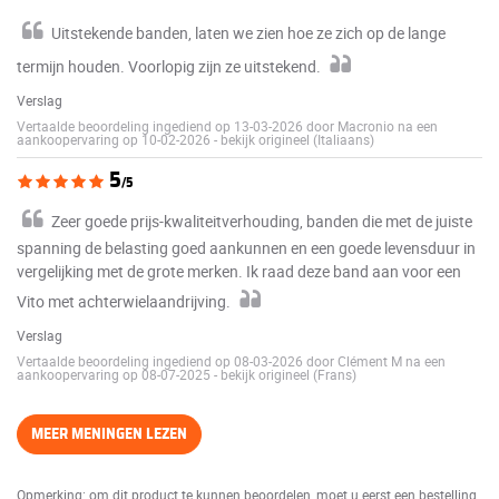
Uitstekende banden, laten we zien hoe ze zich op de lange
termijn houden. Voorlopig zijn ze uitstekend.
Verslag
Vertaalde beoordeling ingediend op 13-03-2026 door Macronio na een
aankoopervaring op 10-02-2026
-
bekijk origineel (Italiaans)
5
/5
Zeer goede prijs-kwaliteitverhouding, banden die met de juiste
spanning de belasting goed aankunnen en een goede levensduur in
vergelijking met de grote merken. Ik raad deze band aan voor een
Vito met achterwielaandrijving.
Verslag
Vertaalde beoordeling ingediend op 08-03-2026 door Clément M na een
aankoopervaring op 08-07-2025
-
bekijk origineel (Frans)
MEER MENINGEN LEZEN
Opmerking: om dit product te kunnen beoordelen, moet u eerst een bestelling