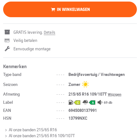
IN WINKELWAGEN
GRATIS levering.
Details
Veilig betalen
Eenvoudige montage
Kenmerken
Type band
----
Bedrijfsvoertuig / Vrachtwagen
Seizoen
----
Zomer
Afmeting
----
215/65 R16 109/107T
Wijzigen
Label
----
69 db
C
A
EAN
----
6945080137991
HSN
----
13799NXC
Al onze banden 215/65 R16
Al onze banden 215/65 R16 109/107T