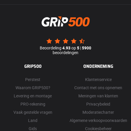
Beoordeling
4.93
op
5
|
5900
beoordelingen
GRIP500
ONDERNEMING
Perstest
Klantenservice
Waarom GRIP500?
Contact met ons opnemen
Levering en montage
Meningen van klanten
PRO-rekening
Privacybeleid
Vaak gestelde vragen
Moderatiecharter
Land
Algemene verkoopvoorwaarden
Gids
Cookiesbeheer