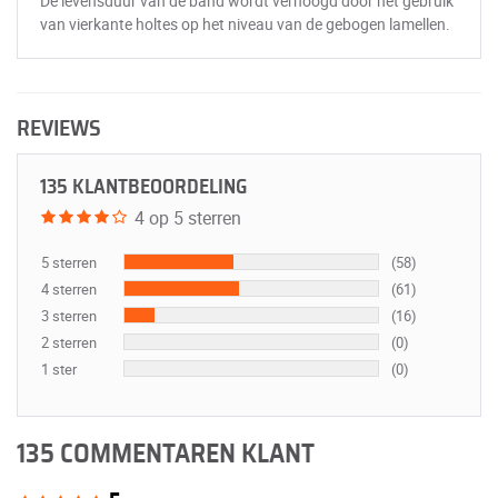
De levensduur van de band wordt verhoogd door het gebruik
van vierkante holtes op het niveau van de gebogen lamellen.
REVIEWS
135 KLANTBEOORDELING
4 op 5 sterren
5 sterren
(58)
4 sterren
(61)
3 sterren
(16)
2 sterren
(0)
1 ster
(0)
135 COMMENTAREN KLANT