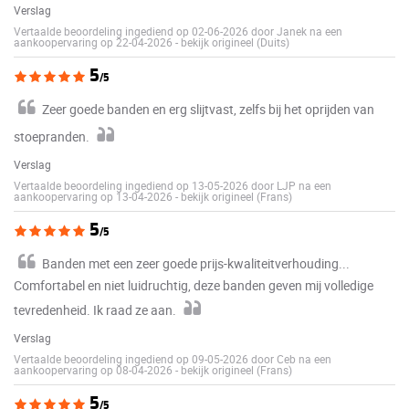
Verslag
Vertaalde beoordeling ingediend op 02-06-2026 door Janek na een
aankoopervaring op 22-04-2026
-
bekijk origineel (Duits)
5
/5
Zeer goede banden en erg slijtvast, zelfs bij het oprijden van
stoepranden.
Verslag
Vertaalde beoordeling ingediend op 13-05-2026 door LJP na een
aankoopervaring op 13-04-2026
-
bekijk origineel (Frans)
5
/5
Banden met een zeer goede prijs-kwaliteitverhouding...
Comfortabel en niet luidruchtig, deze banden geven mij volledige
tevredenheid. Ik raad ze aan.
Verslag
Vertaalde beoordeling ingediend op 09-05-2026 door Ceb na een
aankoopervaring op 08-04-2026
-
bekijk origineel (Frans)
5
/5