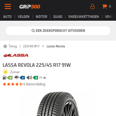
0
AUTO
VELGEN
MOTOR
QUAD
SNEEUWKETTINGEN
VRACH
EEN ZOEKOPDRACHT UITVOEREN
Terug
225/45 R17
Lassa Revola
LASSA REVOLA 225/45 R17 91W
Zomer
71 db
B
A
B
6 Beoordeling