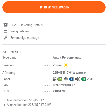
IN WINKELWAGEN
GRATIS levering.
Details
Veilig betalen
Eenvoudige montage
Kenmerken
Type band
----
Auto / Personenauto
Seizoen
----
Zomer
Afmeting
----
225/45 R17 91W
Wijzigen
Label
----
71 db
B
A
B
EAN
----
8697322180477
HSN
----
21804700
Al onze banden 225/45 R17
Al onze banden 225/45 R17 91W