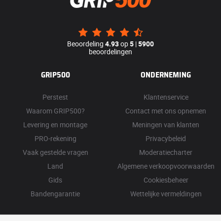
Beoordeling
4.93
op
5
|
5900
beoordelingen
GRIP500
ONDERNEMING
Perstest
Klantenservice
Waarom GRIP500?
Contact met ons opnemen
Levering en montage
Meningen van klanten
PRO-rekening
Privacybeleid
Vaak gestelde vragen
Moderatiecharter
Land
Algemene verkoopvoorwaarden
Gids
Cookiesbeheer
Bandengarantie
Wettelijke vermeldingen