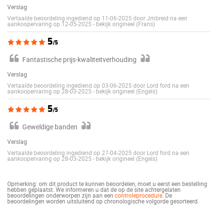
Verslag
Vertaalde beoordeling ingediend op 11-06-2025 door Jmbreid na een
aankoopervaring op 12-05-2025
-
bekijk origineel (Frans)
5
/5
Fantastische prijs-kwaliteitverhouding
Verslag
Vertaalde beoordeling ingediend op 03-06-2025 door Lord ford na een
aankoopervaring op 28-03-2025
-
bekijk origineel (Engels)
5
/5
Geweldige banden
Verslag
Vertaalde beoordeling ingediend op 27-04-2025 door Lord ford na een
aankoopervaring op 28-03-2025
-
bekijk origineel (Engels)
Opmerking: om dit product te kunnen beoordelen, moet u eerst een bestelling
hebben geplaatst. We informeren u dat de op de site achtergelaten
beoordelingen onderworpen zijn aan een
controleprocedure
. De
beoordelingen worden uitsluitend op chronologische volgorde gesorteerd.