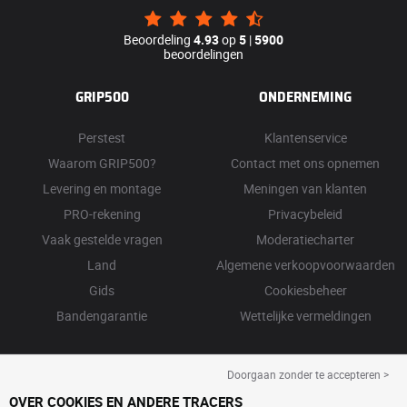
Beoordeling
4.93
op
5
|
5900
beoordelingen
GRIP500
ONDERNEMING
Perstest
Klantenservice
Waarom GRIP500?
Contact met ons opnemen
Levering en montage
Meningen van klanten
PRO-rekening
Privacybeleid
Vaak gestelde vragen
Moderatiecharter
Land
Algemene verkoopvoorwaarden
Gids
Cookiesbeheer
Bandengarantie
Wettelijke vermeldingen
Doorgaan zonder te accepteren >
OVER COOKIES EN ANDERE TRACERS