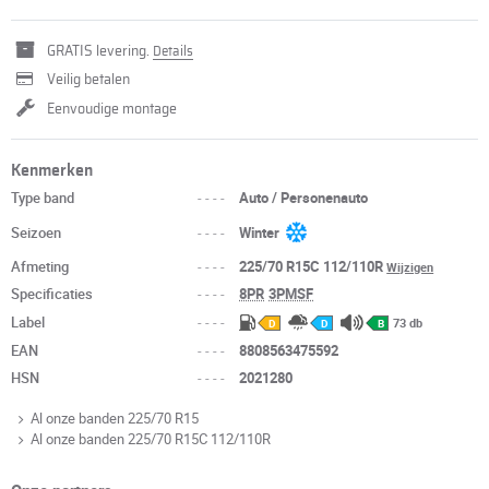
GRATIS levering.
Details
Veilig betalen
Eenvoudige montage
Kenmerken
Type band
----
Auto / Personenauto
Seizoen
----
Winter
Afmeting
----
225/70 R15C 112/110R
Wijzigen
Specificaties
----
8PR
3PMSF
Label
----
73 db
D
D
B
EAN
----
8808563475592
HSN
----
2021280
Al onze banden 225/70 R15
Al onze banden 225/70 R15C 112/110R