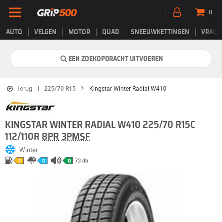
0
AUTO
VELGEN
MOTOR
QUAD
SNEEUWKETTINGEN
VRACH
EEN ZOEKOPDRACHT UITVOEREN
Terug
225/70 R15
Kingstar Winter Radial W410
KINGSTAR WINTER RADIAL W410 225/70 R15C
112/110R
8PR
3PMSF
Winter
73 db
D
D
B