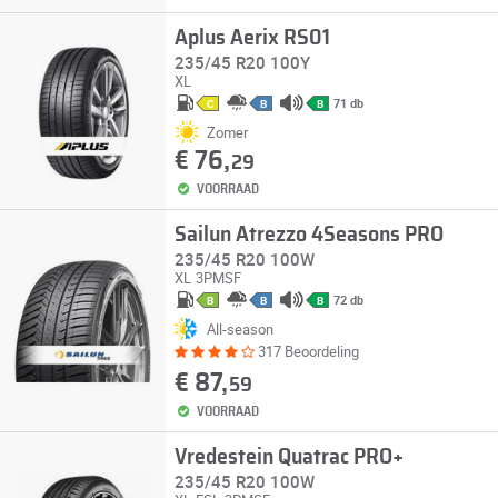
Aplus Aerix RS01
235/45 R20 100Y
XL
71 db
C
B
B
Zomer
€ 76,
29
VOORRAAD
Sailun Atrezzo 4Seasons PRO
235/45 R20 100W
XL
3PMSF
72 db
B
B
B
All-season
317 Beoordeling
€ 87,
59
VOORRAAD
Vredestein Quatrac PRO+
235/45 R20 100W