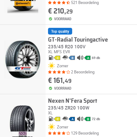
521 Beoordeling
€ 210,
29
VOORRAAD
Top quality
GT-Radial Touringactive
235/45 R20 100V
XL
MFS
EVR
69 db
C
B
A
Zomer
2 Beoordeling
€ 161,
49
VOORRAAD
Nexen N'Fera Sport
235/45 ZR20 100W
XL
72 db
C
A
B
Zomer
129 Beoordeling