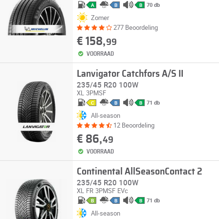
70 db
A
B
B
Zomer
277 Beoordeling
€ 158,
99
VOORRAAD
Lanvigator Catchfors A/S II
235/45 R20 100W
XL
3PMSF
71 db
C
B
B
All-season
12 Beoordeling
€ 86,
49
VOORRAAD
Continental AllSeasonContact 2
235/45 R20 100W
XL
FR
3PMSF
EVc
71 db
B
B
B
All-season