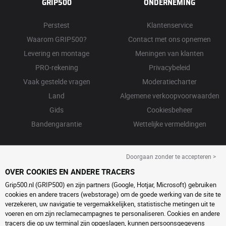
GRIP500
ONDERNEMING
Perstest
Klantenservice
Waarom GRIP500?
Contact met ons opnemen
Levering en montage
Meningen van klanten
PRO-rekening
Privacybeleid
Vaak gestelde vragen
Moderatiecharter
Land
Algemene verkoopvoorwaarden
Gids
Cookiesbeheer
Bandengarantie
Wettelijke vermeldingen
Doorgaan zonder te accepteren >
OVER COOKIES EN ANDERE TRACERS
Grip500.nl (GRIP500) en zijn partners (Google, Hotjar, Microsoft) gebruiken
cookies en andere tracers (webstorage) om de goede werking van de site te
verzekeren, uw navigatie te vergemakkelijken, statistische metingen uit te
voeren en om zijn reclamecampagnes te personaliseren. Cookies en andere
tracers die op uw terminal zijn opgeslagen, kunnen persoonsgegevens