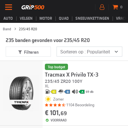
0
AUTO
VELGEN
MOTOR
QUAD
SNEEUWKETTINGEN
VRACH
Band
235/45 R20
235 banden gevonden voor 235/45 R20
Filteren
Top budget
Tracmax X Privilo TX-3
235/45 ZR20 100Y
XL
69 db
C
B
A
Zomer
1104 Beoordeling
€ 101,
69
VOORRAAD