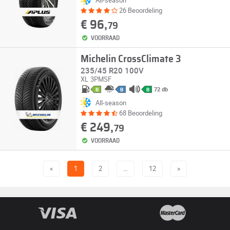
26 Beoordeling
€ 96,
79
VOORRAAD
Michelin CrossClimate 3
235/45 R20 100V
XL
3PMSF
72 db
B
B
B
All-season
68 Beoordeling
€ 249,
79
VOORRAAD
«
1
2
…
12
»