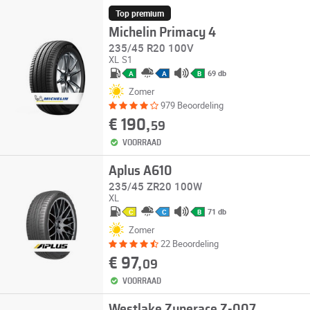
Top premium
Michelin Primacy 4
235/45 R20 100V
XL
S1
69 db
A
A
B
Zomer
979 Beoordeling
€ 190,
59
VOORRAAD
Aplus A610
235/45 ZR20 100W
XL
71 db
C
C
B
Zomer
22 Beoordeling
€ 97,
09
VOORRAAD
Westlake Zuperace Z-007