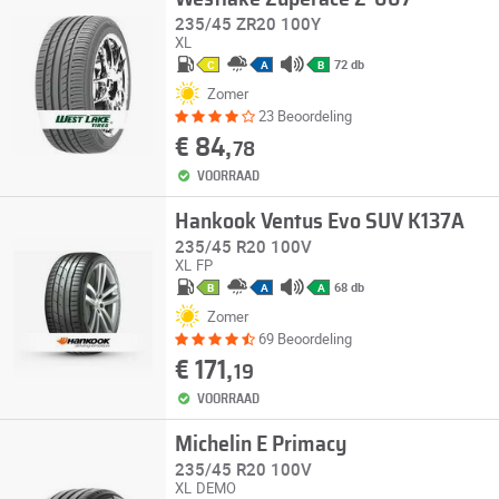
235/45 ZR20 100Y
XL
72 db
C
A
B
Zomer
23 Beoordeling
€ 84,
78
VOORRAAD
Hankook Ventus Evo SUV K137A
235/45 R20 100V
XL
FP
68 db
B
A
A
Zomer
69 Beoordeling
€ 171,
19
VOORRAAD
Michelin E Primacy
235/45 R20 100V
XL
DEMO