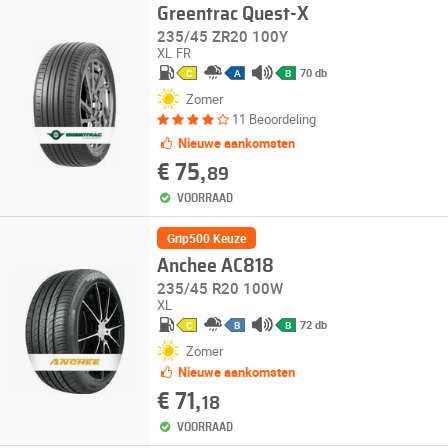
Greentrac Quest-X
235/45 ZR20 100Y
XL
FR
70 db
C
A
B
Zomer
11 Beoordeling
Nieuwe aankomsten
€ 75,
89
VOORRAAD
Grip500 Keuze
Anchee AC818
235/45 R20 100W
XL
72 db
C
B
B
Zomer
Nieuwe aankomsten
€ 71,
18
VOORRAAD