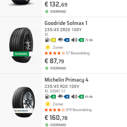
€ 132,
69
VOORRAAD
Goodride Solmax 1
235/45 ZR20 100Y
XL
72 db
C
A
B
Zomer
57 Beoordeling
€ 87,
79
VOORRAAD
Michelin Primacy 4
235/45 R20 100V
XL
DEMO
S1
69 db
A
A
B
Zomer
979 Beoordeling
€ 160,
78
VOORRAAD