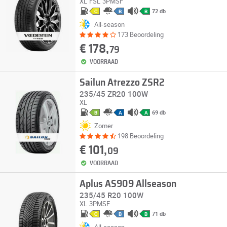
XL
FSL
3PMSF
72 db
C
B
B
All-season
173 Beoordeling
€ 178,
79
VOORRAAD
Sailun Atrezzo ZSR2
235/45 ZR20 100W
XL
69 db
B
A
A
Zomer
198 Beoordeling
€ 101,
09
VOORRAAD
Aplus AS909 Allseason
235/45 R20 100W
XL
3PMSF
71 db
C
B
B
All-season