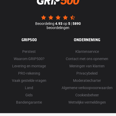
Beoordeling
4.93
op
5
|
5890
beoordelingen
GRIP500
ONDERNEMING
Perstest
Klantenservice
Waarom GRIP500?
Contact met ons opnemen
Levering en montage
Meningen van klanten
PRO-rekening
Privacybeleid
Vaak gestelde vragen
Moderatiecharter
Land
Algemene verkoopvoorwaarden
Gids
Cookiesbeheer
Bandengarantie
Wettelijke vermeldingen