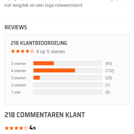
nat wegdek en een lage rolweerstand.
REVIEWS
218 KLANTBEOORDELING
4 op 5 sterren
5 sterren
(65)
4 sterren
(132)
3 sterren
(20)
2 sterren
(1)
1 ster
(0)
218 COMMENTAREN KLANT
4
/5