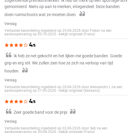
zogenoemde premiummerken. Ik heb dit merk op een Sportage-SUV
gemonteerd. Niets op aan te merken, integendeel. Deze banden
doen ruimschoots wat ze moeten doen.
Verslag
Vertaalde beoordeling ingediend op 25-06-2026 door Frelon na een
aankoopervaring op 05-10-2025
-
bekijk origineel (Frans)
4
/5
Ik heb ze net gekocht en het lijken me goede banden. Goede
grip en erg stil. We zullen zien hoe ze zich na verloop van tijd
houden.
Verslag
Vertaalde beoordeling ingediend op 20-06-2026 door Alessandro L na een
aankoopervaring op 21-05-2026
-
bekijk origineel (Italiaans)
4
/5
Zeer goede band voor de prijs
Verslag
Vertaalde beoordeling ingediend op 02-06-2026 door Seb na een
aankoopervaring op 30-04-2026
-
bekijk origineel (Frans)