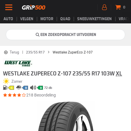
0
AUTO
VELGEN
MOTOR
QUAD
SNEEUWKETTINGEN
VRACH
EEN ZOEKOPDRACHT UITVOEREN
Terug
235/55 R17
Westlake ZuperEco Z-107
WESTLAKE ZUPERECO Z-107 235/55 R17 103W
XL
Zomer
72 db
C
B
B
218 Beoordeling