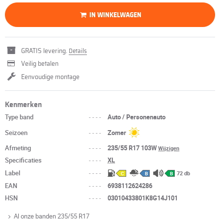
IN WINKELWAGEN
GRATIS levering.
Details
Veilig betalen
Eenvoudige montage
Kenmerken
Type band
----
Auto / Personenauto
Seizoen
----
Zomer
Afmeting
----
235/55 R17 103W
Wijzigen
Specificaties
----
XL
Label
----
72 db
C
B
B
EAN
----
6938112624286
HSN
----
03010433801K8G14J101
Al onze banden 235/55 R17