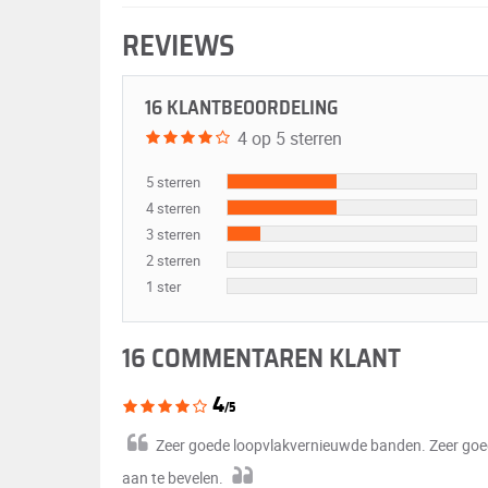
REVIEWS
16 KLANTBEOORDELING
4 op 5 sterren
5 sterren
4 sterren
3 sterren
2 sterren
1 ster
16 COMMENTAREN KLANT
4
/5
Zeer goede loopvlakvernieuwde banden. Zeer goe
aan te bevelen.