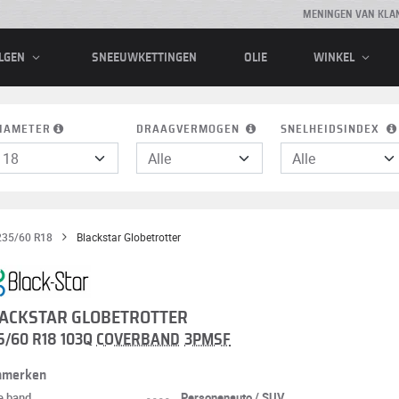
MENINGEN VAN KLA
SNEEUWKETTINGEN
OLIE
LGEN
WINKEL
IAMETER
DRAAGVERMOGEN
SNELHEIDSINDEX
235/60 R18
Blackstar Globetrotter
ACKSTAR GLOBETROTTER
5/60 R18 103Q
COVERBAND
3PMSF
nmerken
e band
----
Personenauto / SUV