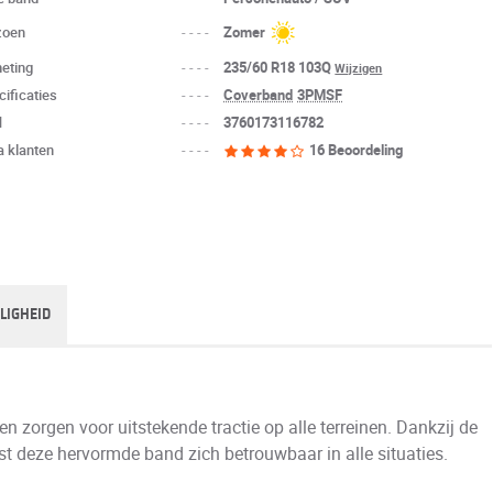
zoen
----
Zomer
eting
----
235/60 R18 103Q
Wijzigen
cificaties
----
Coverband
3PMSF
N
----
3760173116782
a klanten
----
16 Beoordeling
ILIGHEID
en zorgen voor uitstekende tractie op alle terreinen. Dankzij de
st deze hervormde band zich betrouwbaar in alle situaties.