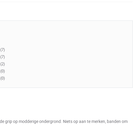
(7)
(7)
(2)
(0)
(0)
de grip op modderige ondergrond. Niets op aan te merken, banden om