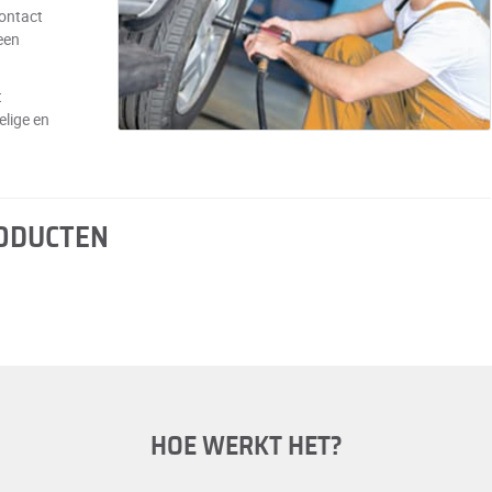
contact
een
t
elige en
RODUCTEN
HOE WERKT HET?