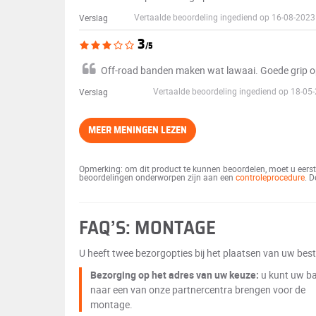
Vertaalde beoordeling ingediend op 16-08-2023
Verslag
3
/5
Off-road banden maken wat lawaai. Goede grip op
Vertaalde beoordeling ingediend op 18-05
Verslag
MEER MENINGEN LEZEN
Opmerking: om dit product te kunnen beoordelen, moet u eerst 
beoordelingen onderworpen zijn aan een
controleprocedure
. 
FAQ’S: MONTAGE
U heeft twee bezorgopties bij het plaatsen van uw beste
Bezorging op het adres van uw keuze:
u kunt uw b
naar een van onze partnercentra brengen voor de
montage.