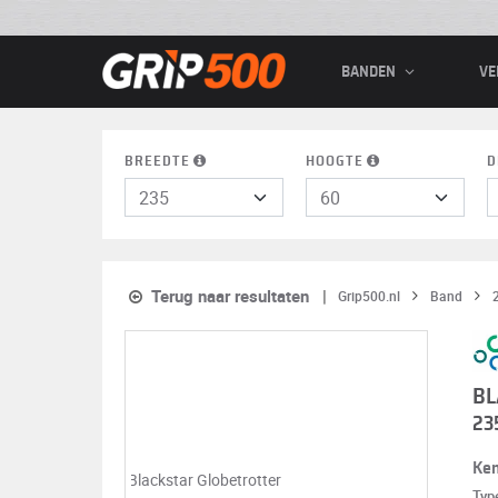
BANDEN
VE
BREEDTE
HOOGTE
D
Terug naar resultaten
Grip500.nl
Band
BL
23
Ke
Typ