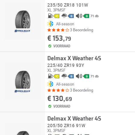
235/50 ZR18 101W
XL
3PMSF
71 db
C
B
B
All-season
3 Beoordeling
€ 153,
79
VOORRAAD
Delmax X Weather 4S
225/40 ZR19 93Y
XL
3PMSF
71 db
C
B
B
All-season
3 Beoordeling
€ 130,
69
VOORRAAD
Delmax X Weather 4S
205/50 ZR16 91W
XL
3PMSF