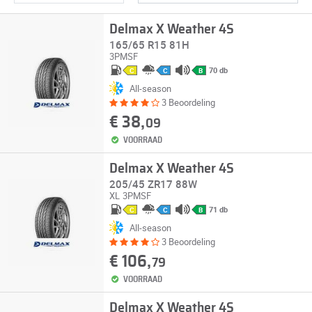
Delmax X Weather 4S
165/65 R15 81H
3PMSF
70 db
C
C
B
All-season
3 Beoordeling
€ 38,
09
VOORRAAD
Delmax X Weather 4S
205/45 ZR17 88W
XL
3PMSF
71 db
C
C
B
All-season
3 Beoordeling
€ 106,
79
VOORRAAD
Delmax X Weather 4S