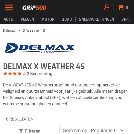
0
AUTO
VELGEN
MOTOR
QUAD
SNEEUWKETTINGEN
VRACH
Delmax
X Weather 4S
DELMAX X WEATHER 4S
3 Beoordeling
De X-WEATHER 4S Weatherproof band garandeert opmerkelijke
veiligheid en duurzaamheid voor jaarlijks gebruik. Alle maten dragen
het Sneeuwvlok-symbool (3PF), wat een officiële certificering voor
winterse omstandigheden aangeeft.
8 RESULTATEN
Filteren