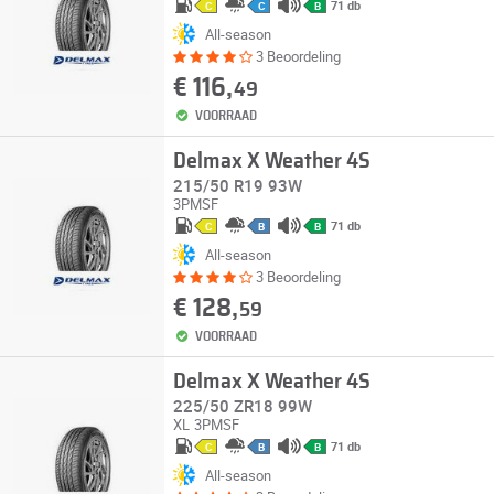
71 db
C
C
B
All-season
3 Beoordeling
€ 116,
49
VOORRAAD
Delmax X Weather 4S
215/50 R19 93W
3PMSF
71 db
C
B
B
All-season
3 Beoordeling
€ 128,
59
VOORRAAD
Delmax X Weather 4S
225/50 ZR18 99W
XL
3PMSF
71 db
C
B
B
All-season