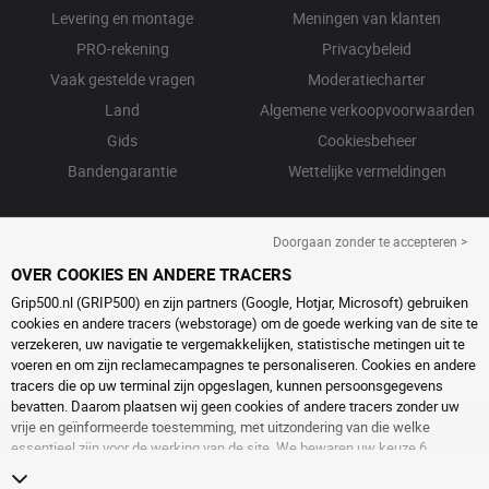
Levering en montage
Meningen van klanten
PRO-rekening
Privacybeleid
Vaak gestelde vragen
Moderatiecharter
Land
Algemene verkoopvoorwaarden
Gids
Cookiesbeheer
Bandengarantie
Wettelijke vermeldingen
Doorgaan zonder te accepteren >
OVER COOKIES EN ANDERE TRACERS
Grip500.nl (GRIP500) en zijn partners (Google, Hotjar, Microsoft) gebruiken
cookies en andere tracers (webstorage) om de goede werking van de site te
verzekeren, uw navigatie te vergemakkelijken, statistische metingen uit te
voeren en om zijn reclamecampagnes te personaliseren. Cookies en andere
tracers die op uw terminal zijn opgeslagen, kunnen persoonsgegevens
bevatten. Daarom plaatsen wij geen cookies of andere tracers zonder uw
vrije en geïnformeerde toestemming, met uitzondering van die welke
essentieel zijn voor de werking van de site. We bewaren uw keuze 6
maanden. U kunt uw toestemming op elk moment intrekken door naar de