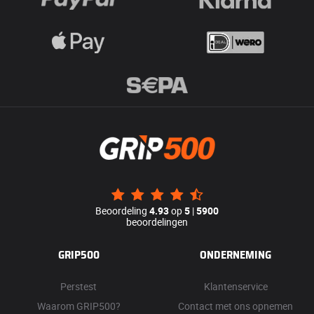
Beoordeling
4.93
op
5
|
5900
beoordelingen
GRIP500
ONDERNEMING
Perstest
Klantenservice
Waarom GRIP500?
Contact met ons opnemen