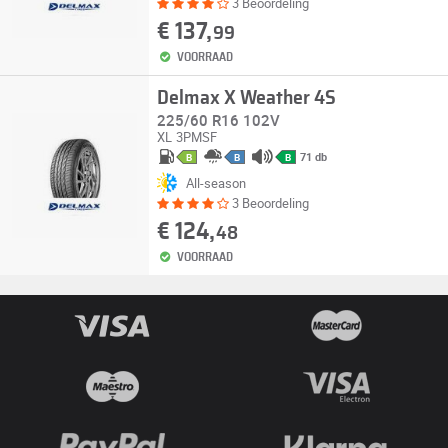
3 Beoordeling
€ 137,
99
VOORRAAD
Delmax X Weather 4S
225/60 R16 102V
XL
3PMSF
71 db
B
B
B
All-season
3 Beoordeling
€ 124,
48
VOORRAAD