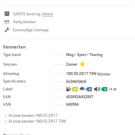
GRATIS levering.
Details
Veilig betalen
Eenvoudige montage
Kenmerken
Type band
----
Weg / Sport / Touring
Seizoen
----
Zomer
Afmeting
----
180/55 ZR17 73W
Wijzigen
Specificaties
----
Achterband
Label
----
74 db
C
B
B
EAN
----
4038526432957
HSN
----
640584
Al onze banden 180/55 ZR17
Al onze banden 180/55 ZR17 73W