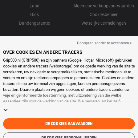
Land
Algemene verkoopvoorwaarden
Gids
Cookiesbeheer
Bandengarantie
Wettelijke vermeldingen
Doorgaan zonder te accepteren >
OVER COOKIES EN ANDERE TRACERS
Grip500.nl (GRIP500) en zijn partners (Google, Hotjar, Microsoft) gebruiken
cookies en andere tracers (webstorage) om de goede werking van de site te
verzekeren, uw navigatie te vergemakkelijken, statistische metingen uit te
voeren en om zijn reclamecampagnes te personaliseren. Cookies en andere
tracers die op uw terminal zijn opgeslagen, kunnen persoonsgegevens
bevatten. Daarom plaatsen wij geen cookies of andere tracers zonder uw
vrije en geïnformeerde toestemming, met uitzondering van die welke
essentieel zijn voor de werking van de site. We bewaren uw keuze 6
maanden. U kunt uw toestemming op elk moment intrekken door naar de
pagina over
cookies en andere tracers
te gaan. U kunt ervoor kiezen om
verder te surfen zonder het deponeren van cookies of andere tracers te
aanvaarden. Weigering verhindert de toegang tot diensten niet GRIP500.
DE COOKIES AANVAARDEN
Voor meer informatie,
bezoek de cookies en andere tracers
pagina.