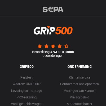
Beoordeling
4.93
op
5
|
5888
beoordelingen
GRIP500
ONDERNEMING
Perstest
Klantenservice
Waarom GRIP500?
Contact met ons opnemen
Levering en montage
Meningen van klanten
PRO-rekening
Privacybeleid
Vaak gestelde vragen
Moderatiecharter