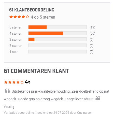
61 KLANTBEOORDELING
4 op 5 sterren
5 sterren
(19)
4 sterren
(36)
3 sterren
(6)
2 sterren
(0)
1 ster
(0)
61 COMMENTAREN KLANT
4
/5
Uitstekende prijs-kwaliteitverhouding. Zeer doeltreffend op nat
wegdek. Goede grip op droog wegdek. Lange levensduur.
Verslag
Vertaalde beoordeling ingediend op 24-07-2026 door Guy na een