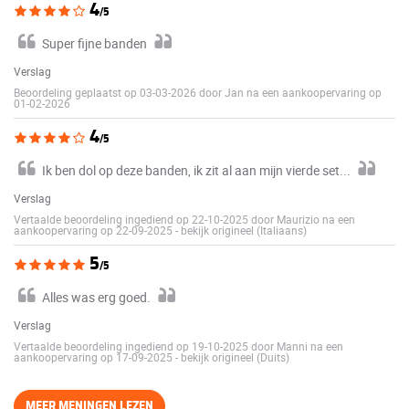
4
/5
Super fijne banden
Verslag
Beoordeling geplaatst op 03-03-2026 door Jan na een aankoopervaring op
01-02-2026
4
/5
Ik ben dol op deze banden, ik zit al aan mijn vierde set...
Verslag
Vertaalde beoordeling ingediend op 22-10-2025 door Maurizio na een
aankoopervaring op 22-09-2025
-
bekijk origineel (Italiaans)
5
/5
Alles was erg goed.
Verslag
Vertaalde beoordeling ingediend op 19-10-2025 door Manni na een
aankoopervaring op 17-09-2025
-
bekijk origineel (Duits)
MEER MENINGEN LEZEN