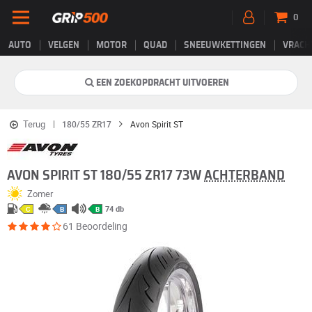
0
AUTO
VELGEN
MOTOR
QUAD
SNEEUWKETTINGEN
VRACH
EEN ZOEKOPDRACHT UITVOEREN
Terug
180/55 ZR17
Avon Spirit ST
AVON SPIRIT ST 180/55 ZR17 73W
ACHTERBAND
Zomer
74 db
C
B
B
61 Beoordeling