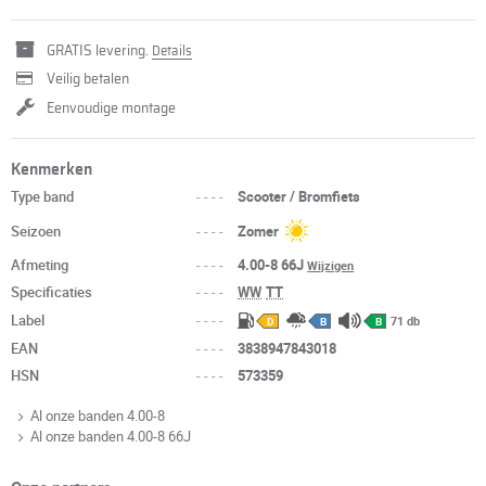
GRATIS levering.
Details
Veilig betalen
Eenvoudige montage
Kenmerken
Type band
----
Scooter / Bromfiets
Seizoen
----
Zomer
Afmeting
----
4.00-8 66J
Wijzigen
Specificaties
----
WW
TT
Label
----
71 db
D
B
B
EAN
----
3838947843018
HSN
----
573359
Al onze banden 4.00-8
Al onze banden 4.00-8 66J