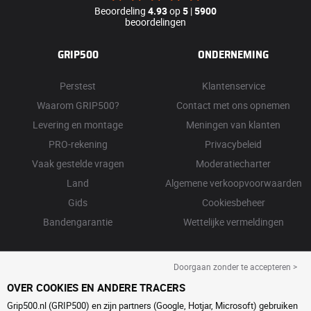
Beoordeling
4.93
op
5
|
5900
beoordelingen
GRIP500
ONDERNEMING
Perstest
Klantenservice
Waarom GRIP500?
Contact met ons opnemen
Levering en montage
Meningen van klanten
PRO-rekening
Privacybeleid
Vaak gestelde vragen
Moderatiecharter
Land
Algemene verkoopvoorwaarden
Gids
Cookiesbeheer
Bandengarantie
Wettelijke vermeldingen
Doorgaan zonder te accepteren >
OVER COOKIES EN ANDERE TRACERS
Grip500.nl (GRIP500) en zijn partners (Google, Hotjar, Microsoft) gebruiken