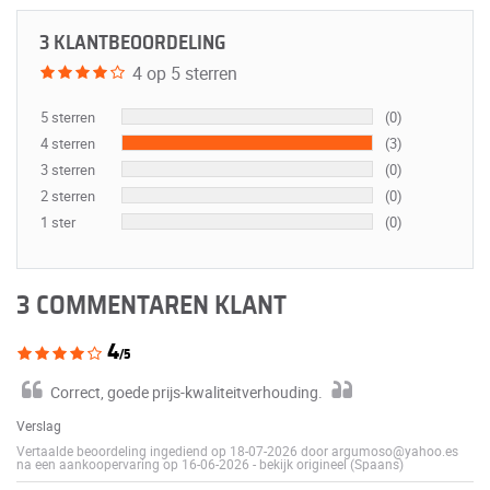
3 KLANTBEOORDELING
4 op 5 sterren
5 sterren
(0)
4 sterren
(3)
3 sterren
(0)
2 sterren
(0)
1 ster
(0)
3 COMMENTAREN KLANT
4
/5
Correct, goede prijs-kwaliteitverhouding.
Verslag
Vertaalde beoordeling ingediend op 18-07-2026 door argumoso@yahoo.es
na een aankoopervaring op 16-06-2026
-
bekijk origineel (Spaans)