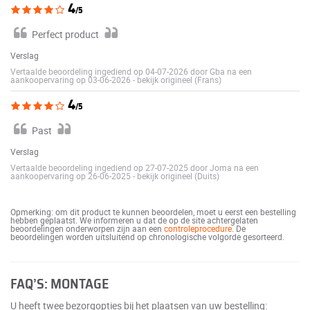
4
/5
Perfect product
Verslag
Vertaalde beoordeling ingediend op 04-07-2026 door Gba na een
aankoopervaring op 03-06-2026
-
bekijk origineel (Frans)
4
/5
Past
Verslag
Vertaalde beoordeling ingediend op 27-07-2025 door Joma na een
aankoopervaring op 26-06-2025
-
bekijk origineel (Duits)
Opmerking: om dit product te kunnen beoordelen, moet u eerst een bestelling
hebben geplaatst. We informeren u dat de op de site achtergelaten
beoordelingen onderworpen zijn aan een
controleprocedure
. De
beoordelingen worden uitsluitend op chronologische volgorde gesorteerd.
FAQ’S: MONTAGE
U heeft twee bezorgopties bij het plaatsen van uw bestelling: