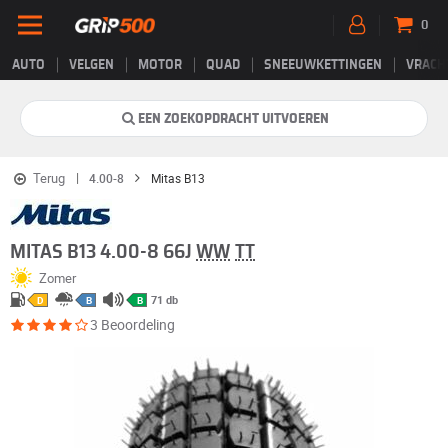
0
AUTO
VELGEN
MOTOR
QUAD
SNEEUWKETTINGEN
VRACH
EEN ZOEKOPDRACHT UITVOEREN
Terug
4.00-8
Mitas B13
MITAS B13 4.00-8 66J
WW
TT
Zomer
71 db
D
B
B
3 Beoordeling