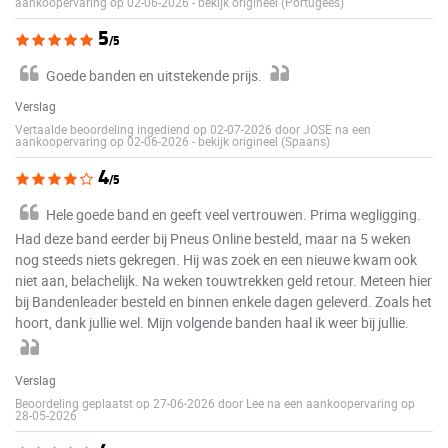
aankoopervaring op 02-06-2026
-
bekijk origineel (Portugees)
5
/5
Goede banden en uitstekende prijs.
Verslag
Vertaalde beoordeling ingediend op 02-07-2026 door JOSE na een
aankoopervaring op 02-06-2026
-
bekijk origineel (Spaans)
4
/5
Hele goede band en geeft veel vertrouwen. Prima wegligging.
Had deze band eerder bij Pneus Online besteld, maar na 5 weken
nog steeds niets gekregen. Hij was zoek en een nieuwe kwam ook
niet aan, belachelijk. Na weken touwtrekken geld retour. Meteen hier
bij Bandenleader besteld en binnen enkele dagen geleverd. Zoals het
hoort, dank jullie wel. Mijn volgende banden haal ik weer bij jullie.
Verslag
Beoordeling geplaatst op 27-06-2026 door Lee na een aankoopervaring op
28-05-2026