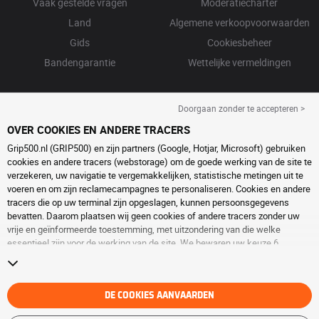
Vaak gestelde vragen
Moderatiecharter
Land
Algemene verkoopvoorwaarden
Gids
Cookiesbeheer
Bandengarantie
Wettelijke vermeldingen
Doorgaan zonder te accepteren >
OVER COOKIES EN ANDERE TRACERS
Grip500.nl (GRIP500) en zijn partners (Google, Hotjar, Microsoft) gebruiken
cookies en andere tracers (webstorage) om de goede werking van de site te
verzekeren, uw navigatie te vergemakkelijken, statistische metingen uit te
voeren en om zijn reclamecampagnes te personaliseren. Cookies en andere
tracers die op uw terminal zijn opgeslagen, kunnen persoonsgegevens
bevatten. Daarom plaatsen wij geen cookies of andere tracers zonder uw
vrije en geïnformeerde toestemming, met uitzondering van die welke
essentieel zijn voor de werking van de site. We bewaren uw keuze 6
maanden. U kunt uw toestemming op elk moment intrekken door naar de
pagina over
cookies en andere tracers
te gaan. U kunt ervoor kiezen om
verder te surfen zonder het deponeren van cookies of andere tracers te
aanvaarden. Weigering verhindert de toegang tot diensten niet GRIP500.
DE COOKIES AANVAARDEN
Voor meer informatie,
bezoek de cookies en andere tracers
pagina.