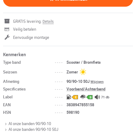
GRATIS levering.
Details
Veilig betalen
Eenvoudige montage
Kenmerken
Type band
----
Scooter / Bromfiets
Seizoen
----
Zomer
Afmeting
----
90/90-10 50J
Wijzigen
Specificaties
----
Voorband/Achterband
Label
----
71 db
E
B
EAN
----
3838947855158
HSN
----
598190
Al onze banden 90/90-10
Al onze banden 90/90-10 50J