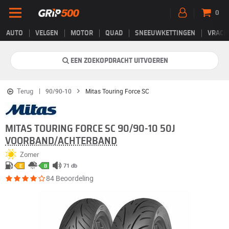
0
AUTO
VELGEN
MOTOR
QUAD
SNEEUWKETTINGEN
VRACH
EEN ZOEKOPDRACHT UITVOEREN
Terug
90/90-10
Mitas Touring Force SC
MITAS TOURING FORCE SC 90/90-10 50J
VOORBAND/ACHTERBAND
Zomer
71 db
E
B
84 Beoordeling