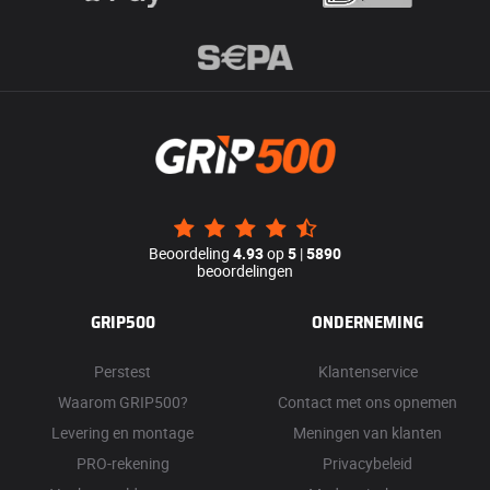
Beoordeling
4.93
op
5
|
5890
beoordelingen
GRIP500
ONDERNEMING
Perstest
Klantenservice
Waarom GRIP500?
Contact met ons opnemen
Levering en montage
Meningen van klanten
PRO-rekening
Privacybeleid