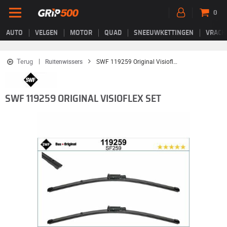
0
AUTO
VELGEN
MOTOR
QUAD
SNEEUWKETTINGEN
VRACH
Terug
Ruitenwissers
SWF 119259 Original Visioflex Set
SWF 119259 ORIGINAL VISIOFLEX SET