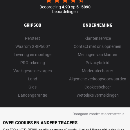
Beoordeling
4.93
op
5
|
5890
beoordelingen
GRIP500
ONDERNEMING
Perstest
Klantenservice
Waarom GRIP500?
Contact met ons opnemen
Levering en montage
Meningen van klanten
PRO-rekening
Privacybeleid
Vaak gestelde vragen
Moderatiecharter
Land
Algemene verkoopvoorwaarden
Gids
Cookiesbeheer
Bandengarantie
Wettelijke vermeldingen
Doorgaan zonder te accepteren >
OVER COOKIES EN ANDERE TRACERS