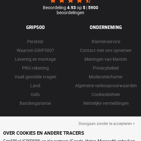
Beoordeling
4.93
op
5
|
5900
beoordelingen
GRIP500
ONDERNEMING
Perstest
Klantenservice
Waarom GRIP500?
Contact met ons opnemen
Levering en montage
Meningen van klanten
PRO-rekening
Privacybeleid
Vaak gestelde vragen
Moderatiecharter
Land
Algemene verkoopvoorwaarden
Gids
Cookiesbeheer
Bandengarantie
Wettelijke vermeldingen
Doorgaan zonder te accepteren >
OVER COOKIES EN ANDERE TRACERS