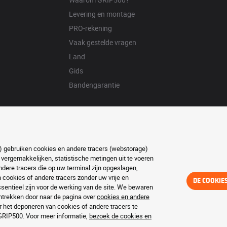
Levering en montage
PRO-rekening
Vaak gestelde vragen
Land
Gids
Bandengarantie
ft) gebruiken cookies en andere tracers (webstorage)
 vergemakkelijken, statistische metingen uit te voeren
ere tracers die op uw terminal zijn opgeslagen,
ookies of andere tracers zonder uw vrije en
DE COOKIE
entieel zijn voor de werking van de site. We bewaren
trekken door naar de pagina over
cookies en andere
r het deponeren van cookies of andere tracers te
 GRIP500. Voor meer informatie,
bezoek de cookies en