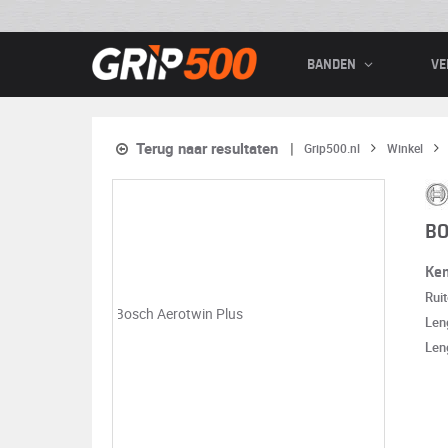
BANDEN
VE
Terug naar resultaten
Grip500.nl
Winkel
BO
Ke
Rui
Len
Len