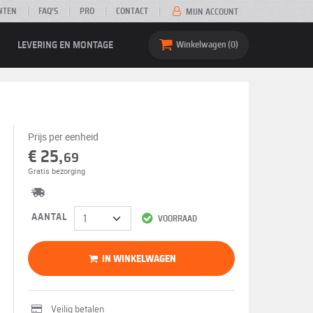
NTEN
FAQ’S
PRO
CONTACT
MIJN ACCOUNT
LEVERING EN MONTAGE
Winkelwagen
0
Prijs per eenheid
€ 25,
69
Gratis bezorging
AANTAL
VOORRAAD
IN WINKELWAGEN
Veilig betalen