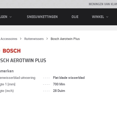
MENINGEN VAN KLA
SNEEUWKETTINGEN
OLIE
LGEN
WINKEL
Accessoires
Ruitenwissers
Bosch Aerotwin Plus
SCH AEROTWIN PLUS
nmerken
tenwisserblad uitvoering
----
Flat blade wisserblad
gte 1 [mm]
----
700 Mm
gte (inch)
----
28 Duim