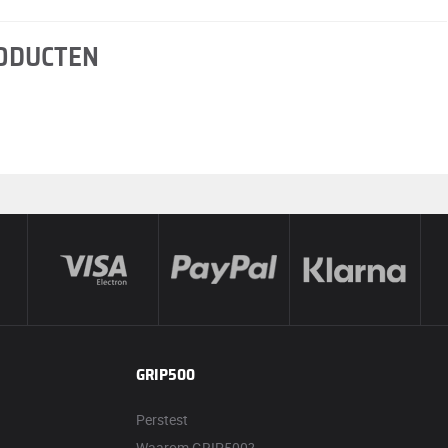
RODUCTEN
GRIP500
Perstest
Waarom GRIP500?