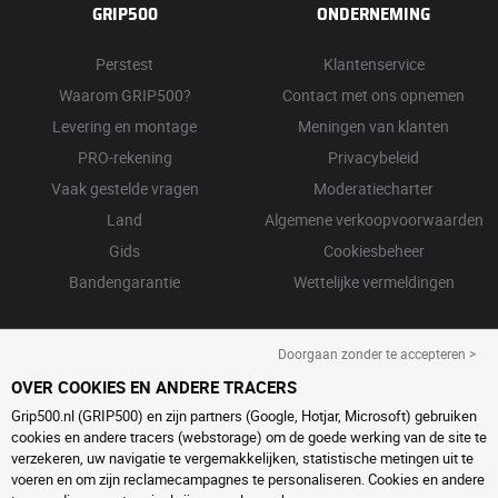
GRIP500
ONDERNEMING
Perstest
Klantenservice
Waarom GRIP500?
Contact met ons opnemen
Levering en montage
Meningen van klanten
PRO-rekening
Privacybeleid
Vaak gestelde vragen
Moderatiecharter
Land
Algemene verkoopvoorwaarden
Gids
Cookiesbeheer
Bandengarantie
Wettelijke vermeldingen
Doorgaan zonder te accepteren >
OVER COOKIES EN ANDERE TRACERS
Grip500.nl (GRIP500) en zijn partners (Google, Hotjar, Microsoft) gebruiken
cookies en andere tracers (webstorage) om de goede werking van de site te
verzekeren, uw navigatie te vergemakkelijken, statistische metingen uit te
voeren en om zijn reclamecampagnes te personaliseren. Cookies en andere