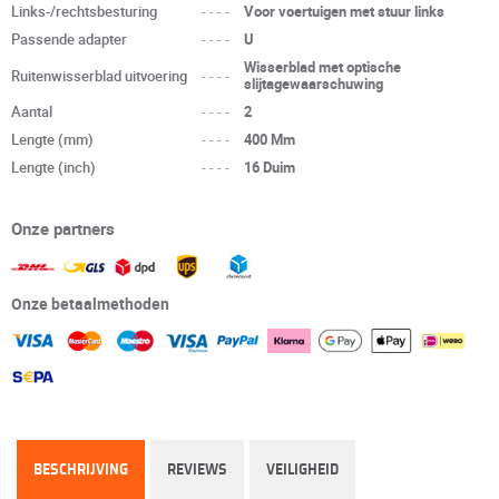
Links-/rechtsbesturing
----
Voor voertuigen met stuur links
Passende adapter
----
U
Wisserblad met optische
Ruitenwisserblad uitvoering
----
slijtagewaarschuwing
Aantal
----
2
Lengte (mm)
----
400 Mm
Lengte (inch)
----
16 Duim
Onze partners
Onze betaalmethoden
BESCHRIJVING
REVIEWS
VEILIGHEID