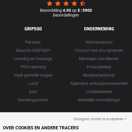
Beoordeling
4.93
op
5
|
5900
beoordelingen
GRIP500
ONDERNEMING
Perstest
Klantenservice
Waarom GRIP500?
Contact met ons opnemen
Levering en montage
Meningen van klanten
PRO-rekening
Privacybeleid
Vaak gestelde vragen
Moderatiecharter
Land
Algemene verkoopvoorwaarden
Gids
Cookiesbeheer
Bandengarantie
Wettelijke vermeldingen
Doorgaan zonder te accepteren >
OVER COOKIES EN ANDERE TRACERS