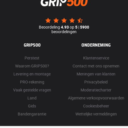
Beoordeling
4.93
op
5
|
5900
beoordelingen
GRIP500
ONDERNEMING
Perstest
Klantenservice
Waarom GRIP500?
Contact met ons opnemen
Levering en montage
Meningen van klanten
PRO-rekening
Privacybeleid
Vaak gestelde vragen
Moderatiecharter
Land
Algemene verkoopvoorwaarden
Gids
Cookiesbeheer
Bandengarantie
Wettelijke vermeldingen