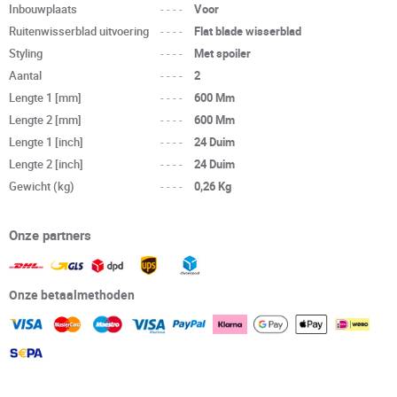
Inbouwplaats
----
Voor
Ruitenwisserblad uitvoering
----
Flat blade wisserblad
Styling
----
Met spoiler
Aantal
----
2
Lengte 1 [mm]
----
600 Mm
Lengte 2 [mm]
----
600 Mm
Lengte 1 [inch]
----
24 Duim
Lengte 2 [inch]
----
24 Duim
Gewicht (kg)
----
0,26 Kg
Onze partners
Onze betaalmethoden