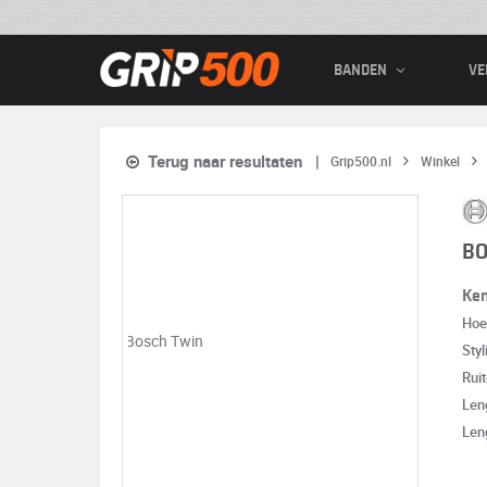
BANDEN
VE
Terug naar resultaten
Grip500.nl
Winkel
BO
Ke
Hoe
Styl
Rui
Len
Len