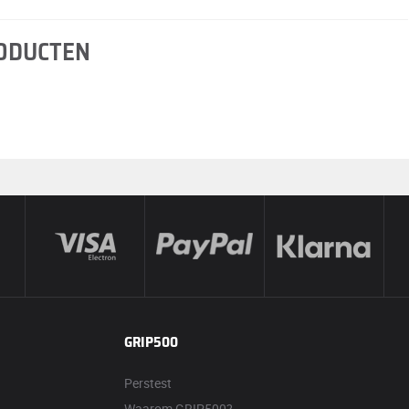
RODUCTEN
GRIP500
Perstest
Waarom GRIP500?