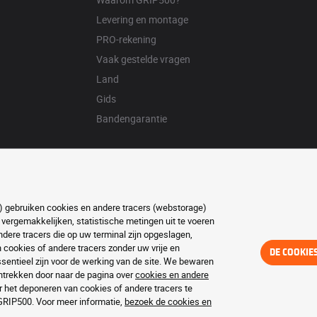
Levering en montage
PRO-rekening
Vaak gestelde vragen
Land
Gids
Bandengarantie
ft) gebruiken cookies en andere tracers (webstorage)
 vergemakkelijken, statistische metingen uit te voeren
ere tracers die op uw terminal zijn opgeslagen,
ookies of andere tracers zonder uw vrije en
DE COOKIE
entieel zijn voor de werking van de site. We bewaren
trekken door naar de pagina over
cookies en andere
r het deponeren van cookies of andere tracers te
 GRIP500. Voor meer informatie,
bezoek de cookies en