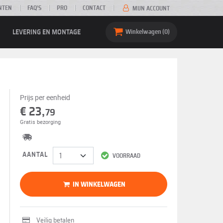
NTEN
FAQ’S
PRO
CONTACT
MIJN ACCOUNT
LEVERING EN MONTAGE
Winkelwagen
0
Prijs per eenheid
€ 23,
79
Gratis bezorging
AANTAL
VOORRAAD
IN WINKELWAGEN
Veilig betalen