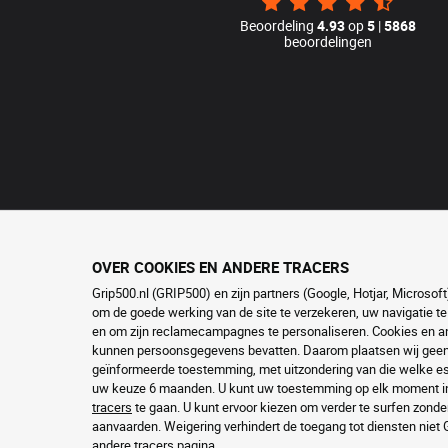
Beoordeling
4.93
op
5
|
5868
beoordelingen
OVER COOKIES EN ANDERE TRACERS
Grip500.nl (GRIP500) en zijn partners (Google, Hotjar, Microso
om de goede werking van de site te verzekeren, uw navigatie te
en om zijn reclamecampagnes te personaliseren. Cookies en and
kunnen persoonsgegevens bevatten. Daarom plaatsen wij geen c
geïnformeerde toestemming, met uitzondering van die welke ess
uw keuze 6 maanden. U kunt uw toestemming op elk moment in
tracers
te gaan. U kunt ervoor kiezen om verder te surfen zonde
aanvaarden. Weigering verhindert de toegang tot diensten niet
andere tracers
pagina.