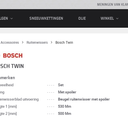
MENINGEN VAN KLA
SNEEUWKETTINGEN
OLIE
LGEN
WINKEL
Accessoires
Ruitenwissers
Bosch Twin
SCH TWIN
nmerken
veelheid
----
Set
ing
----
Met spoiler
tenwisserblad uitvoering
----
Beugel ruitenwisser met spoiler
gte 1 [mm]
----
530 Mm
gte 2 [mm]
----
500 Mm