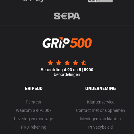
Beoordeling
4.93
op
5
|
5900
beoordelingen
GRIP500
ONDERNEMING
Perstest
Klantenservice
Waarom GRIP500?
Contact met ons opnemen
Levering en montage
Meningen van klanten
PRO-rekening
Privacybeleid