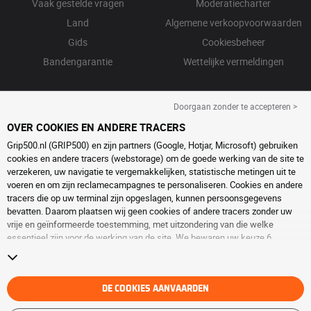
Vaak gestelde vragen
Moderatiecharter
Land
Algemene verkoopvoorwaarden
Gids
Cookiesbeheer
Bandengarantie
Wettelijke vermeldingen
Doorgaan zonder te accepteren >
OVER COOKIES EN ANDERE TRACERS
Grip500.nl (GRIP500) en zijn partners (Google, Hotjar, Microsoft) gebruiken
cookies en andere tracers (webstorage) om de goede werking van de site te
verzekeren, uw navigatie te vergemakkelijken, statistische metingen uit te
voeren en om zijn reclamecampagnes te personaliseren. Cookies en andere
tracers die op uw terminal zijn opgeslagen, kunnen persoonsgegevens
bevatten. Daarom plaatsen wij geen cookies of andere tracers zonder uw
vrije en geïnformeerde toestemming, met uitzondering van die welke
essentieel zijn voor de werking van de site. We bewaren uw keuze 6
maanden. U kunt uw toestemming op elk moment intrekken door naar de
pagina over
cookies en andere tracers
te gaan. U kunt ervoor kiezen om
verder te surfen zonder het deponeren van cookies of andere tracers te
aanvaarden. Weigering verhindert de toegang tot diensten niet GRIP500.
DE COOKIES AANVAARDEN
Voor meer informatie,
bezoek de cookies en andere tracers
pagina.