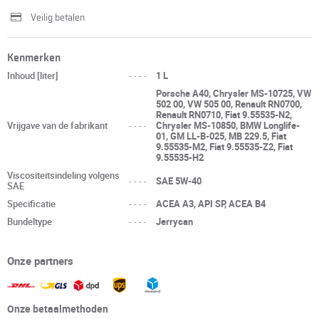
Veilig betalen
Kenmerken
Inhoud [liter]
----
1 L
Porsche A40, Chrysler MS-10725, VW
502 00, VW 505 00, Renault RN0700,
Renault RN0710, Fiat 9.55535-N2,
Vrijgave van de fabrikant
----
Chrysler MS-10850, BMW Longlife-
01, GM LL-B-025, MB 229.5, Fiat
9.55535-M2, Fiat 9.55535-Z2, Fiat
9.55535-H2
Viscositeitsindeling volgens
----
SAE 5W-40
SAE
Specificatie
----
ACEA A3, API SP, ACEA B4
Bundeltype
----
Jerrycan
Onze partners
Onze betaalmethoden