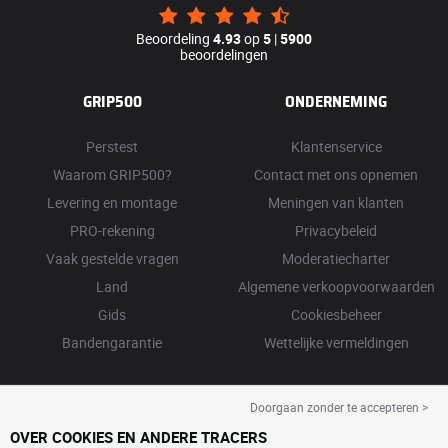
Beoordeling
4.93
op
5
|
5900
beoordelingen
GRIP500
ONDERNEMING
Perstest
Klantenservice
Waarom GRIP500?
Contact met ons opnemen
Levering en montage
Meningen van klanten
PRO-rekening
Privacybeleid
Vaak gestelde vragen
Moderatiecharter
Land
Algemene verkoopvoorwaarden
Gids
Cookiesbeheer
Bandengarantie
Wettelijke vermeldingen
Doorgaan zonder te accepteren >
OVER COOKIES EN ANDERE TRACERS