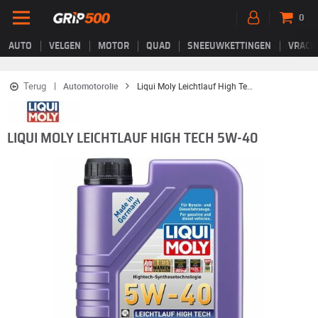
0
AUTO
VELGEN
MOTOR
QUAD
SNEEUWKETTINGEN
VRACH
Terug
Automotorolie
Liqui Moly Leichtlauf High Tech 5W-40
LIQUI MOLY LEICHTLAUF HIGH TECH 5W-40