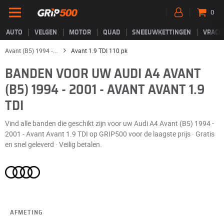
0
AUTO
VELGEN
MOTOR
QUAD
SNEEUWKETTINGEN
VRACH
Avant (B5) 1994 -...
Avant 1.9 TDI 110 pk
BANDEN VOOR UW AUDI A4 AVANT
(B5) 1994 - 2001 - AVANT AVANT 1.9
TDI
Vind alle banden die geschikt zijn voor uw Audi A4 Avant (B5) 1994 -
2001 - Avant Avant 1.9 TDI op GRIP500 voor de laagste prijs · Gratis
en snel geleverd · Veilig betalen.
AFMETING