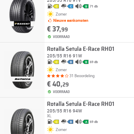
205/55 R16 91V
71 db
C
C
B
Zomer
Nieuwe aankomsten
€ 37,
99
VOORRAAD
Rotalla Setula E-Race RH01
205/55 R16 91W
69 db
C
B
B
Zomer
31 Beoordeling
€ 40,
29
VOORRAAD
Rotalla Setula E-Race RH01
205/55 R16 94W
XL
69 db
C
B
A
Zomer