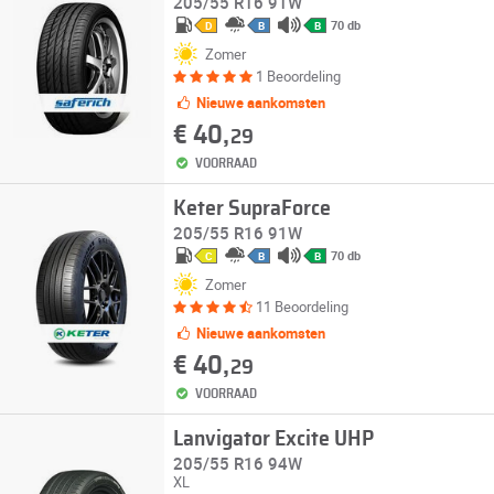
205/55 R16 91W
70 db
D
B
B
Zomer
1 Beoordeling
Nieuwe aankomsten
€ 40,
29
VOORRAAD
Keter SupraForce
205/55 R16 91W
70 db
C
B
B
Zomer
11 Beoordeling
Nieuwe aankomsten
€ 40,
29
VOORRAAD
Lanvigator Excite UHP
205/55 R16 94W
XL