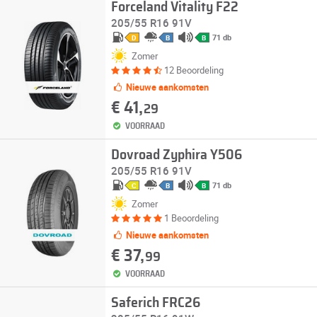
Forceland Vitality F22
205/55 R16 91V
71 db
D
B
B
Zomer
12 Beoordeling
Nieuwe aankomsten
€ 41,
29
VOORRAAD
Dovroad Zyphira Y506
205/55 R16 91V
71 db
C
B
B
Zomer
1 Beoordeling
Nieuwe aankomsten
€ 37,
99
VOORRAAD
Saferich FRC26