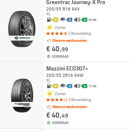
Greentrac Journey-X Pro
205/55 R16 94V
XL
69 db
C
B
B
Zomer
2 Beoordeling
Nieuwe aankomsten
€ 40,
99
VOORRAAD
Mazzini ECO307+
205/55 ZR16 94W
XL
72 db
C
C
B
Zomer
3 Beoordeling
Nieuwe aankomsten
€ 40,
49
VOORRAAD