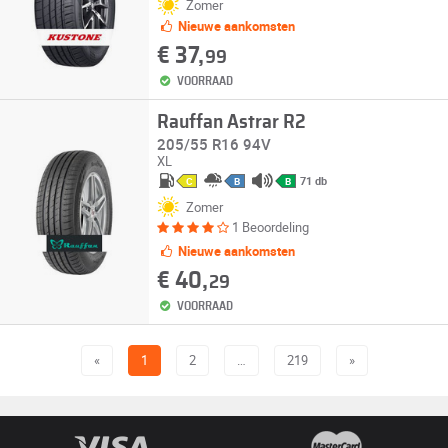
Zomer
Nieuwe aankomsten
€ 37,
99
VOORRAAD
Rauffan Astrar R2
205/55 R16 94V
XL
71 db
C
B
B
Zomer
1 Beoordeling
Nieuwe aankomsten
€ 40,
29
VOORRAAD
«
1
2
…
219
»