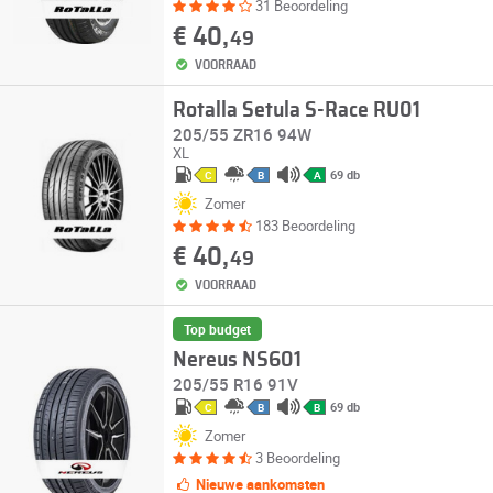
31 Beoordeling
€ 40,
49
VOORRAAD
Rotalla Setula S-Race RU01
205/55 ZR16 94W
XL
69 db
C
B
A
Zomer
183 Beoordeling
€ 40,
49
VOORRAAD
Top budget
Nereus NS601
205/55 R16 91V
69 db
C
B
B
Zomer
3 Beoordeling
Nieuwe aankomsten