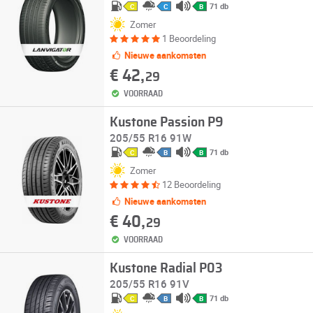
71 db
C
C
B
Zomer
1 Beoordeling
Nieuwe aankomsten
€ 42,
29
VOORRAAD
Kustone Passion P9
205/55 R16 91W
71 db
C
B
B
Zomer
12 Beoordeling
Nieuwe aankomsten
€ 40,
29
VOORRAAD
Kustone Radial P03
205/55 R16 91V
71 db
C
B
B