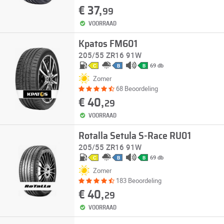
€ 37,
99
VOORRAAD
Kpatos FM601
205/55 ZR16 91W
69 db
C
B
B
Zomer
68 Beoordeling
€ 40,
29
VOORRAAD
Rotalla Setula S-Race RU01
205/55 ZR16 91W
69 db
C
B
B
Zomer
183 Beoordeling
€ 40,
29
VOORRAAD