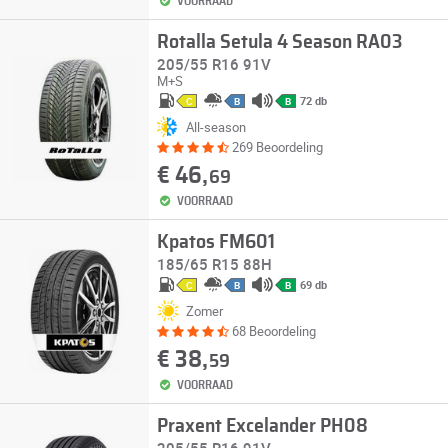
VOORRAAD
Rotalla Setula 4 Season RA03
205/55 R16 91V
M+S
72 db
C
B
B
All-season
269 Beoordeling
€ 46,
69
VOORRAAD
Kpatos FM601
185/65 R15 88H
69 db
C
B
B
Zomer
68 Beoordeling
€ 38,
59
VOORRAAD
Praxent Excelander PH08