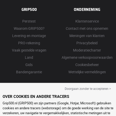
GRIP500
ONDERNEMING
Perstest
Klantenservice
Waarom GRIP500?
Contact met ons opnemen
Levering en montage
Meningen van klanten
PRO-rekening
Privacybeleid
Vaak gestelde vragen
Moderatiecharter
Land
Algemene verkoopvoorwaarden
Gids
Cookiesbeheer
Bandengarantie
Wettelijke vermeldingen
Doorgaan zonder te accepteren >
OVER COOKIES EN ANDERE TRACERS
Grip500.nl (GRIP500) en zijn partners (Google, Hotjar, Microsoft) gebruiken
cookies en andere tracers (webstorage) om de goede werking van de site te
verzekeren, uw navigatie te vergemakkelijken, statistische metingen uit te