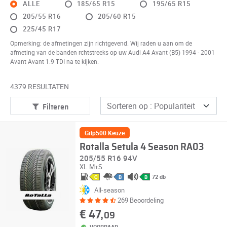
ALLE
185/65 R15
195/65 R15
205/55 R16
205/60 R15
225/45 R17
Opmerking: de afmetingen zijn richtgevend. Wij raden u aan om de
afmeting van de banden rchtstreeks op uw Audi A4 Avant (B5) 1994 - 2001
Avant Avant 1.9 TDI na te kijken.
4379 RESULTATEN
Filteren
Grip500 Keuze
Rotalla Setula 4 Season RA03
205/55 R16 94V
XL
M+S
72 db
C
B
B
All-season
269 Beoordeling
€ 47,
09