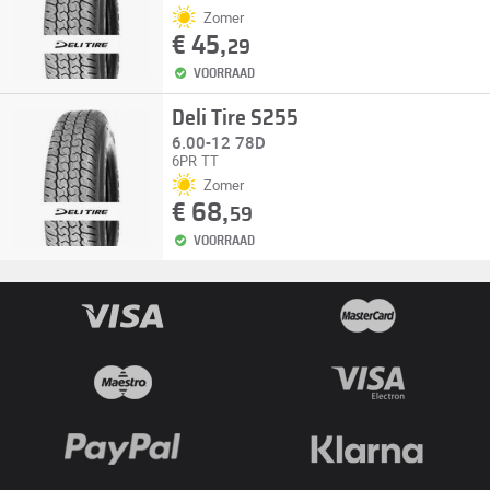
Zomer
€ 45,
29
VOORRAAD
Deli Tire S255
6.00-12 78D
6PR
TT
Zomer
€ 68,
59
VOORRAAD