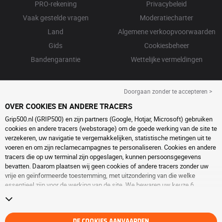
PRO-rekening
Privacybeleid
Vaak gestelde vragen
Moderatiecharter
Land
Algemene verkoopvoorwaarden
Gids
Cookiesbeheer
Bandengarantie
Wettelijke vermeldingen
Doorgaan zonder te accepteren >
OVER COOKIES EN ANDERE TRACERS
Grip500.nl (GRIP500) en zijn partners (Google, Hotjar, Microsoft) gebruiken
cookies en andere tracers (webstorage) om de goede werking van de site te
verzekeren, uw navigatie te vergemakkelijken, statistische metingen uit te
voeren en om zijn reclamecampagnes te personaliseren. Cookies en andere
tracers die op uw terminal zijn opgeslagen, kunnen persoonsgegevens
bevatten. Daarom plaatsen wij geen cookies of andere tracers zonder uw
vrije en geïnformeerde toestemming, met uitzondering van die welke
essentieel zijn voor de werking van de site. We bewaren uw keuze 6
maanden. U kunt uw toestemming op elk moment intrekken door naar de
pagina over
cookies en andere tracers
te gaan. U kunt ervoor kiezen om
verder te surfen zonder het deponeren van cookies of andere tracers te
DE COOKIES AANVAARDEN