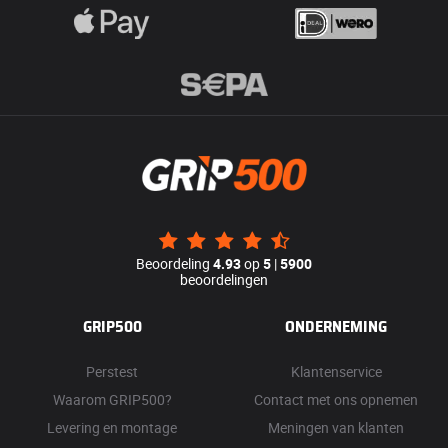
Beoordeling
4.93
op
5
|
5900
beoordelingen
GRIP500
ONDERNEMING
Perstest
Klantenservice
Waarom GRIP500?
Contact met ons opnemen
Levering en montage
Meningen van klanten