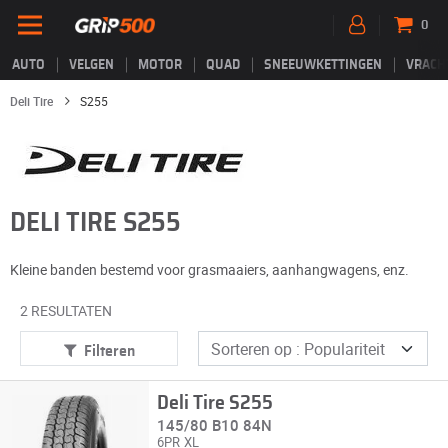
0
AUTO
VELGEN
MOTOR
QUAD
SNEEUWKETTINGEN
VRACH
Deli Tire
S255
DELI TIRE S255
Kleine banden bestemd voor grasmaaiers, aanhangwagens, enz.
2 RESULTATEN
Filteren
Deli Tire S255
145/80 B10 84N
6PR
XL