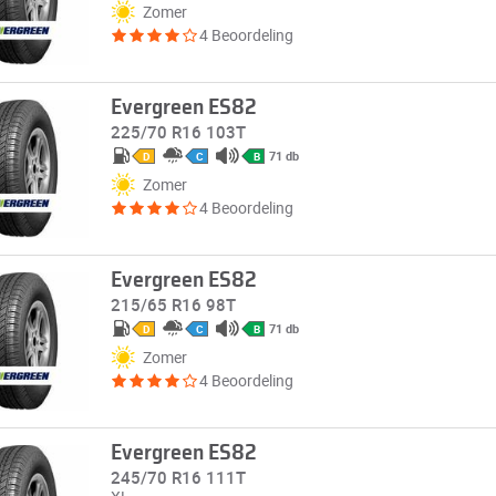
Zomer
4 Beoordeling
Evergreen ES82
225/70 R16 103T
71 db
D
C
B
Zomer
4 Beoordeling
Evergreen ES82
215/65 R16 98T
71 db
D
C
B
Zomer
4 Beoordeling
Evergreen ES82
245/70 R16 111T