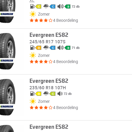
XL
72 db
C
C
B
Zomer
4 Beoordeling
Evergreen ES82
245/65 R17 107S
71 db
D
C
B
Zomer
4 Beoordeling
Evergreen ES82
235/60 R18 107H
72 db
D
C
Zomer
4 Beoordeling
Evergreen ES82