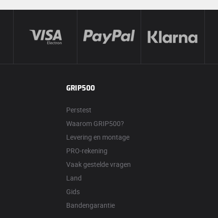
GRIP500
Perstest
Waarom GRIP500?
Levering en montage
PRO-rekening
Vaak gestelde vragen
Land
Gids
Bandengarantie