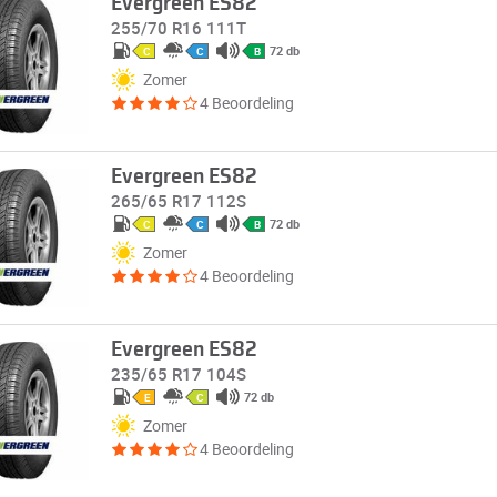
Evergreen ES82
255/70 R16 111T
72 db
C
C
B
Zomer
4 Beoordeling
Evergreen ES82
265/65 R17 112S
72 db
C
C
B
Zomer
4 Beoordeling
Evergreen ES82
235/65 R17 104S
72 db
E
C
Zomer
4 Beoordeling