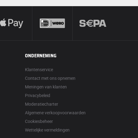
ONDERNEMING
Klantenservice
Contact met ons opnemen
Meningen van klanten
Privacybeleid
Moderatiecharter
Algemene verkoopvoorwaarden
Cookiesbeheer
Wettelijke vermeldingen