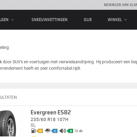
MENINGEN VAN KLA
SNEEUWKETTINGEN
OLIE
LGEN
WINKEL
eling
k door SUV's en voertuigen met vierwielaandrijving. Hij produceert een be
terrendement heeft en zeer comfortabel rijdt.
SULTATEN
Evergreen ES82
235/60 R18 107H
XL
72 db
D
C
B