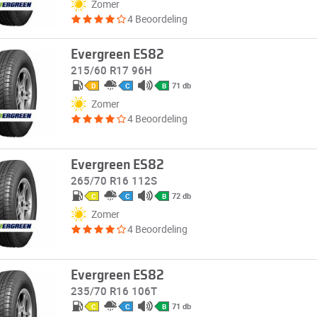
Zomer
4 Beoordeling
Evergreen ES82
215/60 R17 96H
71 db
D
C
B
Zomer
4 Beoordeling
Evergreen ES82
265/70 R16 112S
72 db
C
C
B
Zomer
4 Beoordeling
Evergreen ES82
235/70 R16 106T
71 db
C
C
B