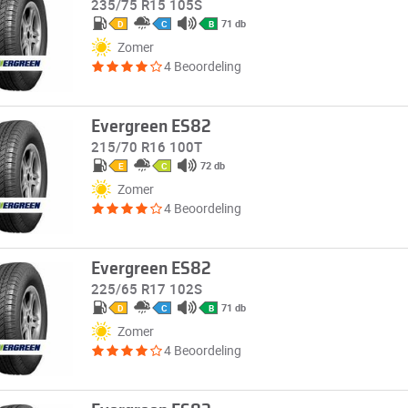
235/75 R15 105S
71 db
D
C
B
Zomer
4 Beoordeling
Evergreen ES82
215/70 R16 100T
72 db
E
C
Zomer
4 Beoordeling
Evergreen ES82
225/65 R17 102S
71 db
D
C
B
Zomer
4 Beoordeling