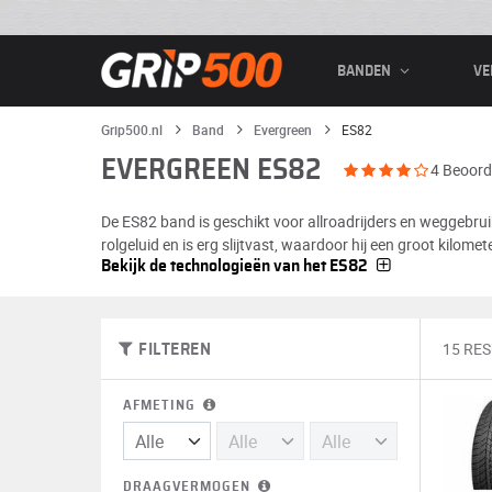
BANDEN
VE
Grip500.nl
Band
Evergreen
ES82
EVERGREEN ES82
4 Beoord
De ES82 band is geschikt voor allroadrijders en weggebrui
rolgeluid en is erg slijtvast, waardoor hij een groot kilome
Bekijk de technologieën van het ES82
15 RE
FILTEREN
AFMETING
DRAAGVERMOGEN