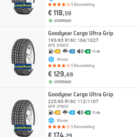
5 Beoordeling
€ 118,
59
VOORRAAD
Goodyear Cargo Ultra Grip
195/65 R16C 104/102T
8PR
3PMSF
73 db
D
C
B
Winter
5 Beoordeling
€ 129,
69
VOORRAAD
Goodyear Cargo Ultra Grip
225/65 R16C 112/110T
8PR
3PMSF
73 db
D
D
B
Winter
5 Beoordeling
€ 174,
29