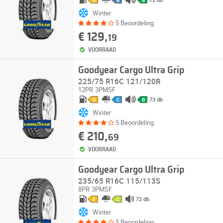
D
B
B
Winter
5 Beoordeling
€ 129,
19
VOORRAAD
Goodyear Cargo Ultra Grip
225/75 R16C 121/120R
12PR
3PMSF
73 db
D
C
B
Winter
5 Beoordeling
€ 210,
69
VOORRAAD
Goodyear Cargo Ultra Grip
235/65 R16C 115/113S
8PR
3PMSF
72 db
E
C
Winter
5 Beoordeling