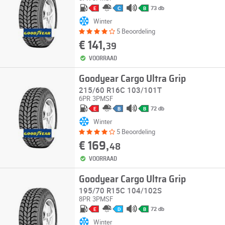
73 db
E
C
B
Winter
5 Beoordeling
€ 141,
39
VOORRAAD
Goodyear Cargo Ultra Grip
215/60 R16C 103/101T
6PR
3PMSF
72 db
E
B
B
Winter
5 Beoordeling
€ 169,
48
VOORRAAD
Goodyear Cargo Ultra Grip
195/70 R15C 104/102S
8PR
3PMSF
72 db
E
D
B
Winter