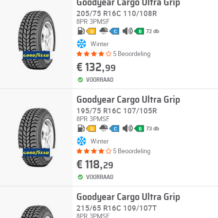
Goodyear Cargo Ultra Grip
205/75 R16C 110/108R
8PR
3PMSF
72 db
D
C
B
Winter
5 Beoordeling
€ 132,
99
VOORRAAD
Goodyear Cargo Ultra Grip
195/75 R16C 107/105R
8PR
3PMSF
73 db
D
C
B
Winter
5 Beoordeling
€ 118,
29
VOORRAAD
Goodyear Cargo Ultra Grip
215/65 R16C 109/107T
8PR
3PMSF