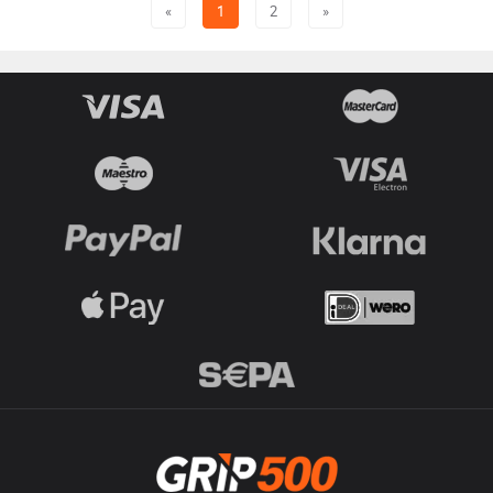
«
1
2
»