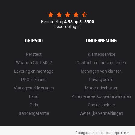
Beoordeling
4.93
op
5
|
5900
beoordelingen
GRIP500
ONDERNEMING
Perstest
Klantenservice
Waarom GRIP500?
Contact met ons opnemen
Levering en montage
Meningen van klanten
PRO-rekening
Privacybeleid
Vaak gestelde vragen
Moderatiecharter
Land
Algemene verkoopvoorwaarden
Gids
Cookiesbeheer
Bandengarantie
Wettelijke vermeldingen
Doorgaan zonder te accepteren >