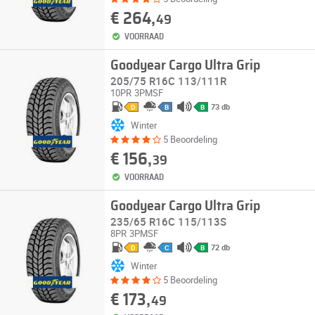
€ 264,
49
VOORRAAD
Goodyear Cargo Ultra Grip
205/75 R16C 113/111R
10PR
3PMSF
73 db
D
B
B
Winter
5 Beoordeling
€ 156,
39
VOORRAAD
Goodyear Cargo Ultra Grip
235/65 R16C 115/113S
8PR
3PMSF
72 db
D
C
B
Winter
5 Beoordeling
€ 173,
49