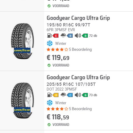
VOORRAAD
Goodyear Cargo Ultra Grip
195/60 R16C 99/97T
6PR
3PMSF
EVR
72 db
E
B
B
Winter
5 Beoordeling
€ 119,
69
VOORRAAD
Goodyear Cargo Ultra Grip
205/65 R16C 107/105T
DOT 2022
3PMSF
73 db
D
C
B
Winter
5 Beoordeling
€ 118,
59
VOORRAAD