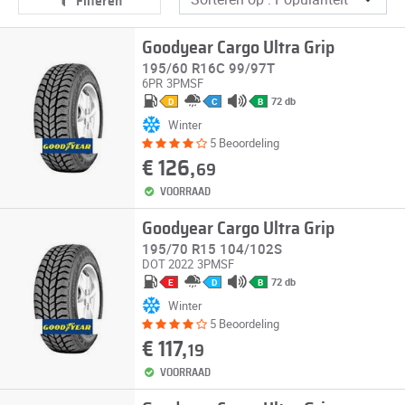
Filteren
Goodyear Cargo Ultra Grip
195/60 R16C 99/97T
6PR
3PMSF
72 db
D
C
B
Winter
5 Beoordeling
€ 126,
69
VOORRAAD
Goodyear Cargo Ultra Grip
195/70 R15 104/102S
DOT 2022
3PMSF
72 db
E
D
B
Winter
5 Beoordeling
€ 117,
19
VOORRAAD