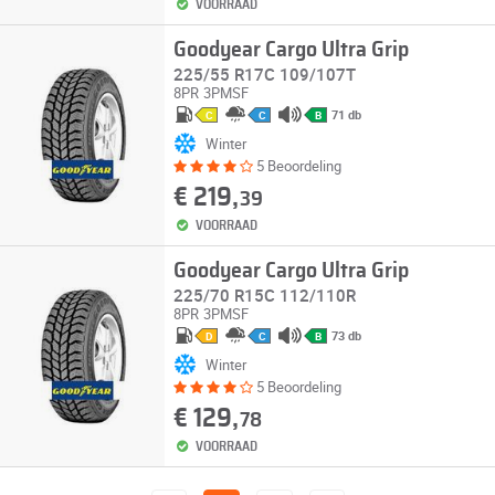
VOORRAAD
Goodyear Cargo Ultra Grip
225/55 R17C 109/107T
8PR
3PMSF
71 db
C
C
B
Winter
5 Beoordeling
€ 219,
39
VOORRAAD
Goodyear Cargo Ultra Grip
225/70 R15C 112/110R
8PR
3PMSF
73 db
D
C
B
Winter
5 Beoordeling
€ 129,
78
VOORRAAD