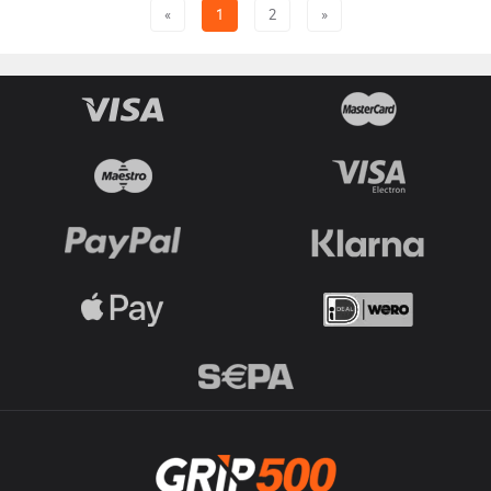
«
1
2
»