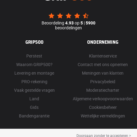
Beoordeling
4.93
op
5
|
5900
beoordelingen
GRIP500
ONDERNEMING
Perstest
Klantenservice
Waarom GRIP500?
Contact met ons opnemen
Levering en montage
Meningen van klanten
PRO-rekening
Privacybeleid
Vaak gestelde vragen
Moderatiecharter
Land
Algemene verkoopvoorwaarden
Gids
Cookiesbeheer
Bandengarantie
Wettelijke vermeldingen
Doorgaan zonder te accepteren >