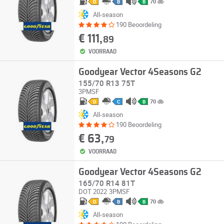
70 db
D
B
B
All-season
190 Beoordeling
€ 111,
89
VOORRAAD
Goodyear Vector 4Seasons G2
155/70 R13 75T
3PMSF
70 db
D
C
B
All-season
190 Beoordeling
€ 63,
79
VOORRAAD
Goodyear Vector 4Seasons G2
165/70 R14 81T
DOT 2022
3PMSF
70 db
D
B
B
All-season