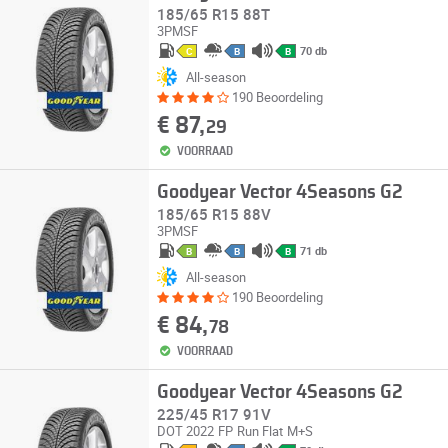
185/65 R15 88T
3PMSF
70 db
C
B
B
All-season
190 Beoordeling
€ 87,
29
VOORRAAD
Goodyear Vector 4Seasons G2
185/65 R15 88V
3PMSF
71 db
B
B
B
All-season
190 Beoordeling
€ 84,
78
VOORRAAD
Goodyear Vector 4Seasons G2
225/45 R17 91V
DOT 2022
FP
Run Flat
M+S