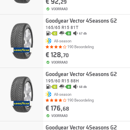
€ 92,
29
VOORRAAD
Goodyear Vector 4Seasons G2
165/65 R15 81T
67 db
C
B
All-season
190 Beoordeling
€ 128,
70
VOORRAAD
Goodyear Vector 4Seasons G2
195/60 R15 88H
68 db
C
B
All-season
190 Beoordeling
€ 176,
68
VOORRAAD
Goodyear Vector 4Seasons G2