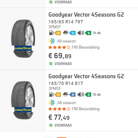
VOORRAAD
Goodyear Vector 4Seasons G2
165/65 R14 79T
3PMSF
70 db
D
D
B
All-season
190 Beoordeling
€ 69,
89
VOORRAAD
Goodyear Vector 4Seasons G2
165/70 R14 81T
3PMSF
70 db
D
B
B
All-season
190 Beoordeling
€ 77,
49
VOORRAAD