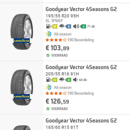
Goodyear Vector 4Seasons G2
195/55 R20 95H
XL
3PMSF
71 db
C
B
B
All-season
190 Beoordeling
€ 103,
89
VOORRAAD
Goodyear Vector 4Seasons G2
205/55 R16 91H
68 db
C
B
All-season
190 Beoordeling
€ 126,
59
VOORRAAD
Goodyear Vector 4Seasons G2
165/60 R15 81T