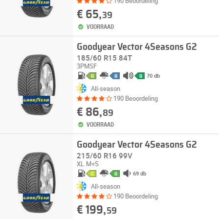
190 Beoordeling
€ 65,
39
VOORRAAD
Goodyear Vector 4Seasons G2
185/60 R15 84T
3PMSF
70 db
B
B
B
All-season
190 Beoordeling
€ 86,
89
VOORRAAD
Goodyear Vector 4Seasons G2
215/60 R16 99V
XL
M+S
69 db
C
B
All-season
190 Beoordeling
€ 199,
59