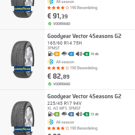
All-season
190 Beoordeling
€ 91,
39
VOORRAAD
Goodyear Vector 4Seasons G2
165/60 R14 75H
3PMSF
70 db
D
C
B
All-season
190 Beoordeling
€ 82,
89
VOORRAAD
Goodyear Vector 4Seasons G2
225/45 R17 94V
XL
AO
MFS
3PMSF
72 db
B
B
B
All-season
190 Beoordeling