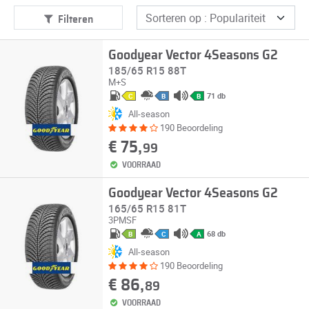
Filteren
Goodyear Vector 4Seasons G2
185/65 R15 88T
M+S
71 db
C
B
B
All-season
190 Beoordeling
€ 75,
99
VOORRAAD
Goodyear Vector 4Seasons G2
165/65 R15 81T
3PMSF
68 db
B
C
A
All-season
190 Beoordeling
€ 86,
89
VOORRAAD