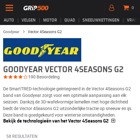
0
AUTO
VELGEN
MOTOR
QUAD
SNEEUWKETTINGEN
VRACH
Goodyear
Vector 4Seasons G2
GOODYEAR VECTOR 4SEASONS G2
190 Beoordeling
De SmartTRED-technologie geïntegreerd in de Vector 4Seasons G2
band van Goodyear zorgt voor een optimale aanpassing aan elk
seizoen. Dankzij de 3D-wafelvormige lamellen met hoge dichtheid
biedt de Vector 4Seasons G2 uitzonderlijke tractie op sneeuw en ijs.
Deze band is goedgekeurd voor winterse omstandigheden.
Bekijk de technologieën van het Vector 4Seasons G2
58 RESULTATEN