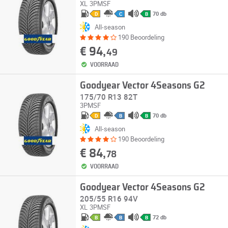
XL
3PMSF
70 db
D
C
B
All-season
190 Beoordeling
€ 94,
49
VOORRAAD
Goodyear Vector 4Seasons G2
175/70 R13 82T
3PMSF
70 db
D
B
B
All-season
190 Beoordeling
€ 84,
78
VOORRAAD
Goodyear Vector 4Seasons G2
205/55 R16 94V
XL
3PMSF
72 db
B
B
B