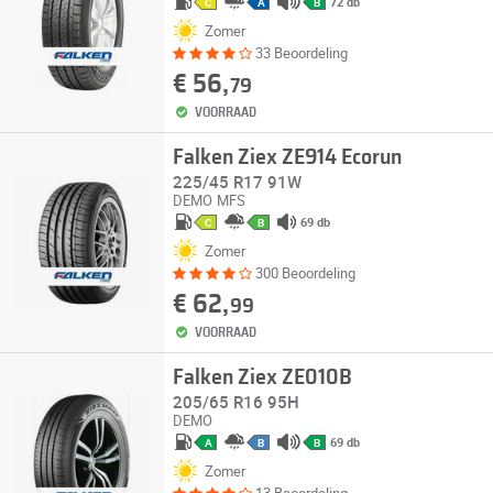
72 db
C
A
B
Zomer
33 Beoordeling
€ 56,
79
VOORRAAD
Falken Ziex ZE914 Ecorun
225/45 R17 91W
DEMO
MFS
69 db
C
B
Zomer
300 Beoordeling
€ 62,
99
VOORRAAD
Falken Ziex ZE010B
205/65 R16 95H
DEMO
69 db
A
B
B
Zomer