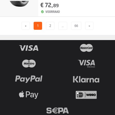
€ 72,
89
VOORRAAD
«
1
2
…
66
»