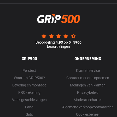
Beoordeling
4.93
op
5
|
5900
beoordelingen
GRIP500
ONDERNEMING
Perstest
Klantenservice
Waarom GRIP500?
Contact met ons opnemen
Levering en montage
Meningen van klanten
PRO-rekening
Privacybeleid
Vaak gestelde vragen
Moderatiecharter
Land
Algemene verkoopvoorwaarden
Gids
Cookiesbeheer