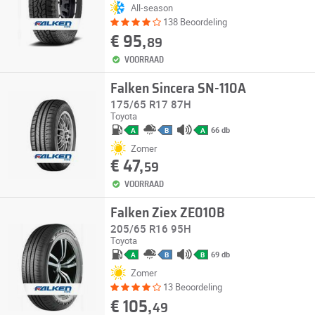
All-season
138 Beoordeling
€ 95,
89
VOORRAAD
Falken Sincera SN-110A
175/65 R17 87H
Toyota
66 db
A
B
A
Zomer
€ 47,
59
VOORRAAD
Falken Ziex ZE010B
205/65 R16 95H
Toyota
69 db
A
B
B
Zomer
13 Beoordeling
€ 105,
49