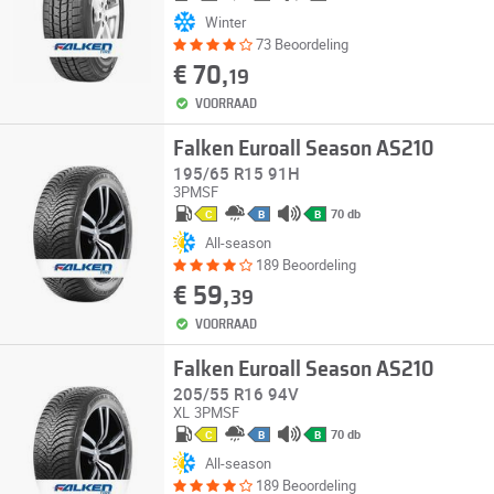
Winter
73 Beoordeling
€ 70,
19
VOORRAAD
Falken Euroall Season AS210
195/65 R15 91H
3PMSF
70 db
C
B
B
All-season
189 Beoordeling
€ 59,
39
VOORRAAD
Falken Euroall Season AS210
205/55 R16 94V
XL
3PMSF
70 db
C
B
B
All-season
189 Beoordeling