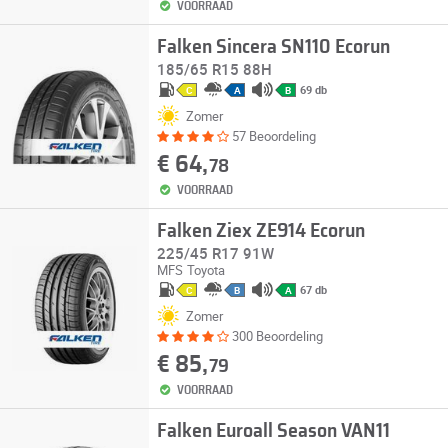
VOORRAAD
Falken Sincera SN110 Ecorun
185/65 R15 88H
69 db
C
A
B
Zomer
57 Beoordeling
€ 64,
78
VOORRAAD
Falken Ziex ZE914 Ecorun
225/45 R17 91W
MFS
Toyota
67 db
C
B
A
Zomer
300 Beoordeling
€ 85,
79
VOORRAAD
Falken Euroall Season VAN11