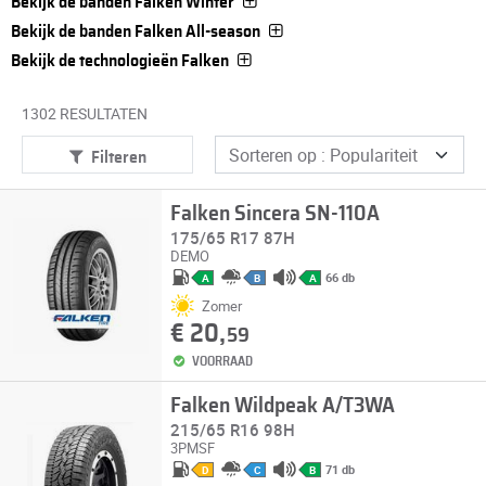
Bekijk de banden Falken Winter
Bekijk de banden Falken All-season
Bekijk de technologieën Falken
1302 RESULTATEN
Filteren
Falken Sincera SN-110A
175/65 R17 87H
DEMO
66 db
A
B
A
Zomer
€ 20,
59
VOORRAAD
Falken Wildpeak A/T3WA
215/65 R16 98H
3PMSF
71 db
D
C
B