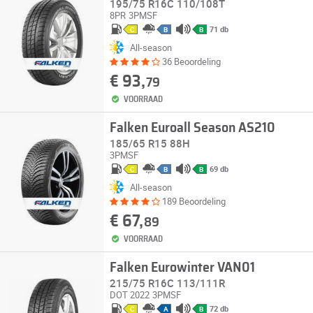
195/75 R16C 110/108T
8PR
3PMSF
71 db
C
B
B
All-season
36 Beoordeling
€ 93,
79
VOORRAAD
Falken Euroall Season AS210
185/65 R15 88H
3PMSF
69 db
C
B
B
All-season
189 Beoordeling
€ 67,
89
VOORRAAD
Falken Eurowinter VAN01
215/75 R16C 113/111R
DOT 2022
3PMSF
72 db
C
A
B