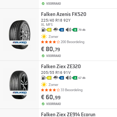
VOORRAAD
Falken Azenis FK520
225/40 R18 92Y
XL
MFS
70 db
C
A
B
Zomer
200 Beoordeling
€ 80,
79
VOORRAAD
Falken Ziex ZE320
205/55 R16 91V
67 db
C
A
A
Zomer
33 Beoordeling
€ 60,
99
VOORRAAD
Falken Ziex ZE914 Ecorun