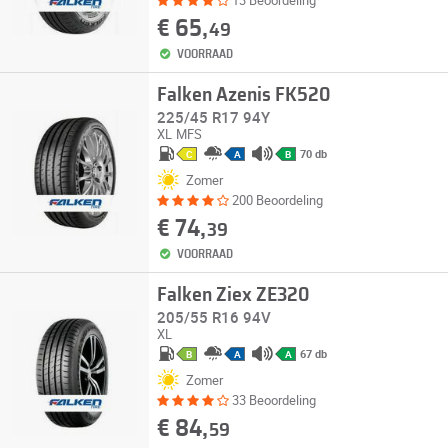
13 Beoordeling
€ 65,
49
VOORRAAD
Falken Azenis FK520
225/45 R17 94Y
XL
MFS
70 db
C
A
B
Zomer
200 Beoordeling
€ 74,
39
VOORRAAD
Falken Ziex ZE320
205/55 R16 94V
XL
67 db
B
A
A
Zomer
33 Beoordeling
€ 84,
59